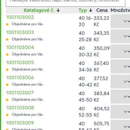
Katalogové č.
↓
Typ
↓
Cena
Množstv
1001103002
40 16-
333,22
20
Kč
Objednáme pro Vás
1001103003
40
343,35
25-28
Kč
Objednáme pro Vás
1001103004
40
350,09
30-32
Kč
Objednáme pro Vás
1001103005
40
367,40
34-36
Kč
Objednáme pro Vás
1001103006
40
377,52
40-42
Kč
Objednáme pro Vás
1001103007
40
383,84
45-50
Kč
Objednáme pro Vás
1001103008
40
404,52
52-55
Kč
Objednáme pro Vás
1001103009
40
505,75
58-62
Kč
Objednáme pro Vás