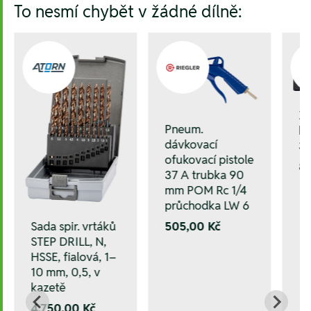
To nesmí chybět v žádné dílně:
Z
Pneum.
kl
dávkovací
3
ofukovací pistole
81
37 A trubka 90
mm POM Rc 1/4
průchodka LW 6
Sada spir. vrtáků
505,00 Kč
STEP DRILL, N,
HSSE, fialová, 1–
10 mm, 0,5, v
kazetě
4.750,00 Kč