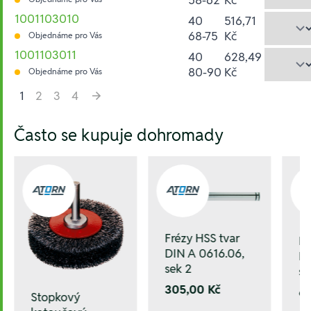
1001103010
40
516,71
68-75
Kč
Objednáme pro Vás
1001103011
40
628,49
80-90
Kč
Objednáme pro Vás
1
2
3
4
Hesla:
Často se kupuje dohromady
Frézy HSS tvar
Fr
DIN A 0616.06,
DI
sek 2
se
305,00 Kč
6
Stopkový