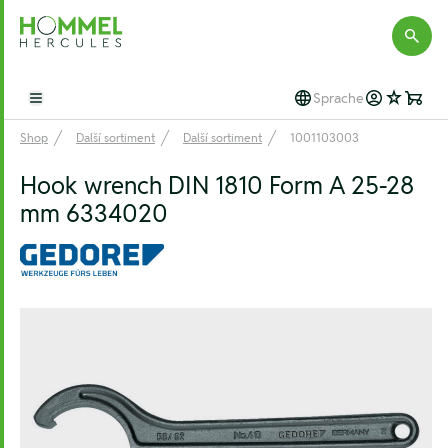
Hommel Hercules
Sprache
Open main menu
Shop
Další sortiment
Další sortiment
1001103003
Hook wrench DIN 1810 Form A 25-28
mm 6334020