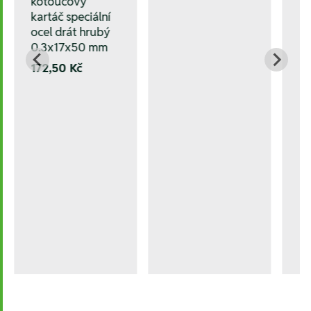
kotoučový
kartáč speciální
ocel drát hrubý
0.3x17x50 mm
172,50 Kč