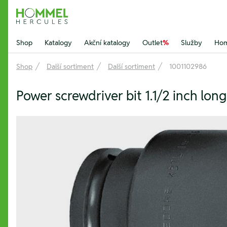
Hommel Hercules
Shop
Katalogy
Akční katalogy
Outlet
%
Služby
Hom
Shop
Další sortiment
Další sortiment
1001102986
Power screwdriver bit 1.1/2 inch l