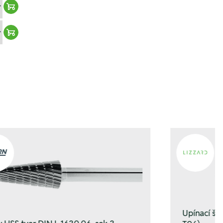
Warenkorb hinzufügen
Warenkorb hinzufügen
Upínací š