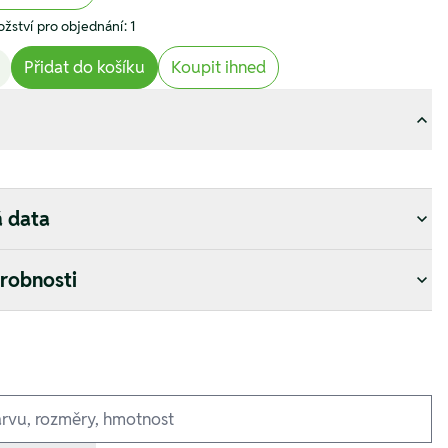
žství pro objednání: 1
Přidat do košíku
Koupit ihned
á data
drobnosti