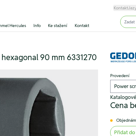
Kontakt
Jaz
Input (
mel Hercules
Info
Ke stažení
Kontakt
ong hexagonal 90 mm 6331270
Provedení
Katalogové
Cena b
Objednám
Přidat do