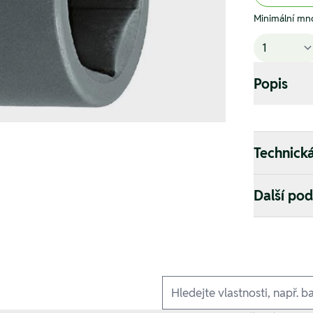
Minimální mno
Popis
Technick
Další po
Ausführungen