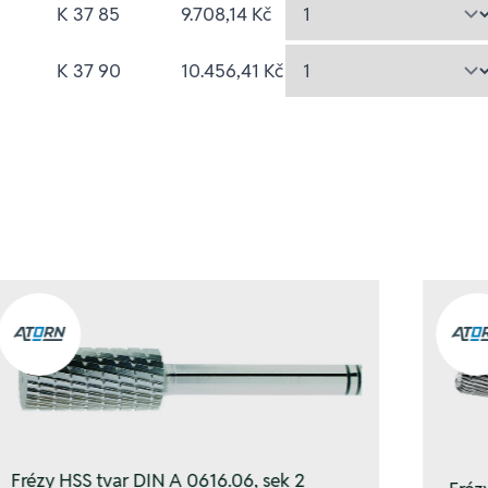
K 37 85
9.708,14 Kč
K 37 90
10.456,41 Kč
Frézy HSS tvar DIN A 0616.06, sek 2