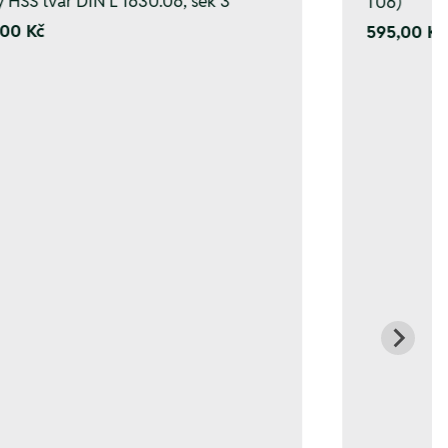
y HSS tvar DIN L 1630.06, sek 3
T06)
00 Kč
595,00 Kč