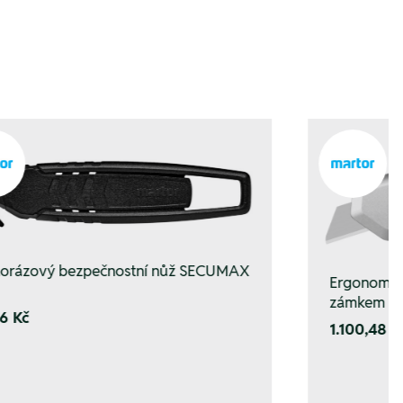
orázový bezpečnostní nůž SECUMAX
Ergonomick
zámkem S
6 Kč
1.100,48 K