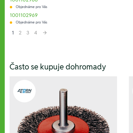
Objednáme pro Vás
1001102969
Objednáme pro Vás
1
2
3
4
Hesla:
Často se kupuje dohromady