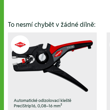
To nesmí chybět v žádné dílně:
Automatické odizolovací kleště
PreciStrip16, 0,08–16 mm²