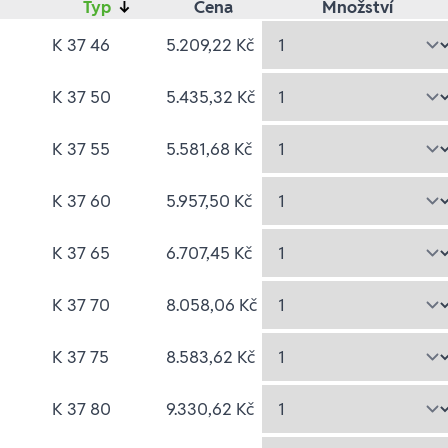
Typ
↓
Cena
Množství
K 37 46
5.209,22 Kč
K 37 50
5.435,32 Kč
K 37 55
5.581,68 Kč
K 37 60
5.957,50 Kč
K 37 65
6.707,45 Kč
K 37 70
8.058,06 Kč
K 37 75
8.583,62 Kč
K 37 80
9.330,62 Kč