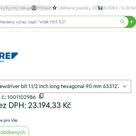
yky
Rychlý nákup
Přihlásit
Oblíbené položky
(0)
KOŠÍK
0 / 0,00 Kč
text)
Searc
 č.: 1001102986
ez DPH:
23.194,33 Kč
e pro Vás
 oblíbených