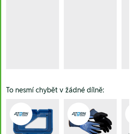
To nesmí chybět v žádné dílně:
J