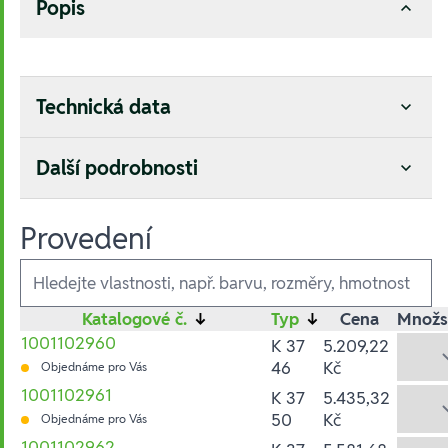
Popis
Technická data
Další podrobnosti
Provedení
Ausführungen
Katalogové č.
↓
Typ
↓
Cena
Množs
1001102960
K 37
5.209,22
46
Kč
Objednáme pro Vás
1001102961
K 37
5.435,32
50
Kč
Objednáme pro Vás
1001102962