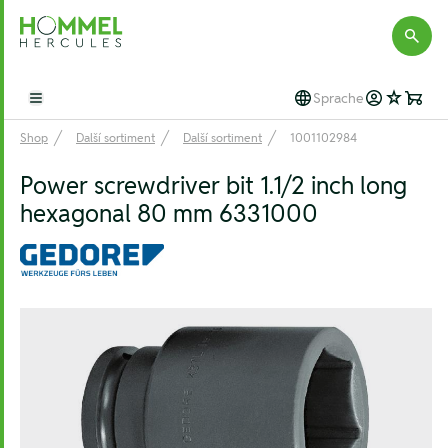
Hommel Hercules
Sprache
Open main menu
Shop
Další sortiment
Další sortiment
1001102984
Power screwdriver bit 1.1/2 inch long
hexagonal 80 mm 6331000