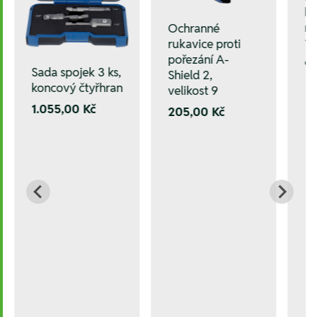
be
n
Ochranné
1
rukavice proti
pořezání A-
96
Sada spojek 3 ks,
Shield 2,
koncový čtyřhran
velikost 9
1.055,00 Kč
205,00 Kč