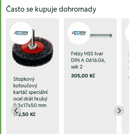
Hesla:
Často se kupuje dohromady
Frézy HSS tvar
Fr
DIN A 0616.06,
DI
sek 2
se
305,00 Kč
6
Stopkový
kotoučový
kartáč speciální
ocel drát hrubý
0.3x17x50 mm
172,50 Kč