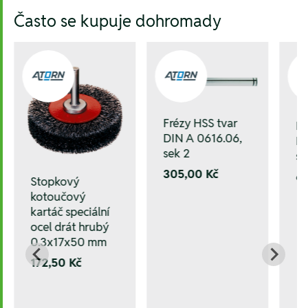
Hesla:
Často se kupuje dohromady
Frézy HSS tvar
Fr
DIN A 0616.06,
DI
sek 2
se
305,00 Kč
6
Stopkový
kotoučový
kartáč speciální
ocel drát hrubý
0.3x17x50 mm
172,50 Kč