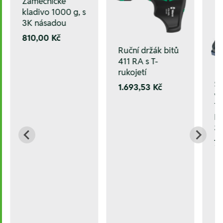
Zámečnické
kladivo 1000 g, s
3K násadou
810,00 Kč
Ruční držák bitů
411 RA s T-
rukojetí
Sa
1.693,53 Kč
vr
Ti
D=
3,
7.