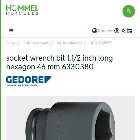
Hommel Hercules
Sprache
Open main menu
Shop
Další sortiment
Další sortiment
1001102977
socket wrench bit 1.1/2 inch long
hexagon 46 mm 6330380