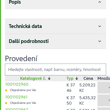
Popis
Technická data
Další podrobnosti
Provedení
Ausführungen
Katalogové č.
↓
Typ
↓
Cena
Množs
1001102960
K 37
5.209,22
46
Kč
Objednáme pro Vás
1001102961
K 37
5.435,32
50
Kč
Objednáme pro Vás
1001102962