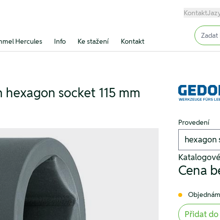
Kontakt
Jaz
Input (
mel Hercules
Info
Ke stažení
Kontakt
ch hexagon socket 115 mm
Provedení
Katalogové
Cena b
Objednám
Přidat do