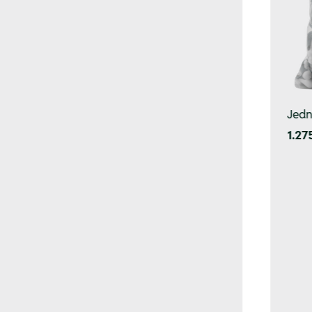
Jedn
1.27