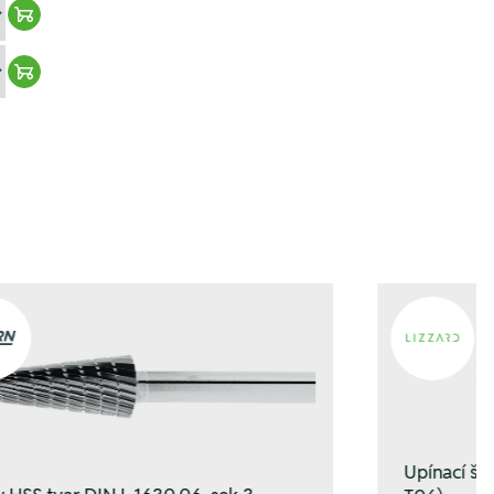
Warenkorb hinzufügen
Warenkorb hinzufügen
Upínací š