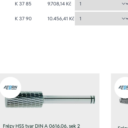
K 37 85
9.708,14 Kč
K 37 90
10.456,41 Kč
Frézy HSS tvar DIN A 0616.06, sek 2