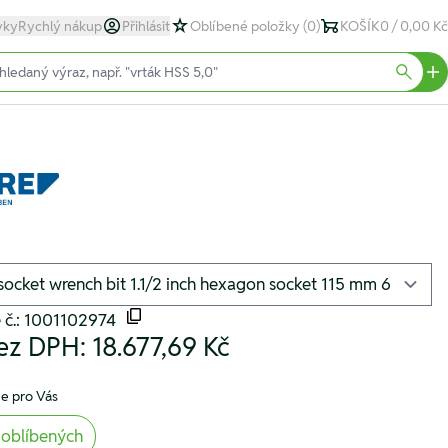
yky
Rychlý nákup
Přihlásit
Oblíbené položky
(0)
KOŠÍK
0 / 0,00 Kč
text)
Searc
 č.: 1001102974
ez DPH:
18.677,69 Kč
e pro Vás
 oblíbených