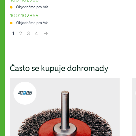
Objednáme pro Vás
1001102969
Objednáme pro Vás
1
2
3
4
Hesla:
Často se kupuje dohromady