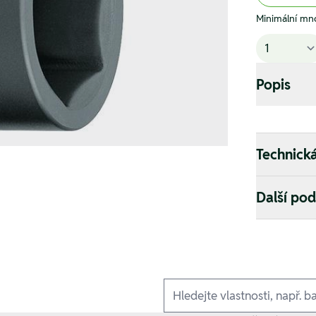
Minimální mno
Popis
Technick
Další po
Ausführungen