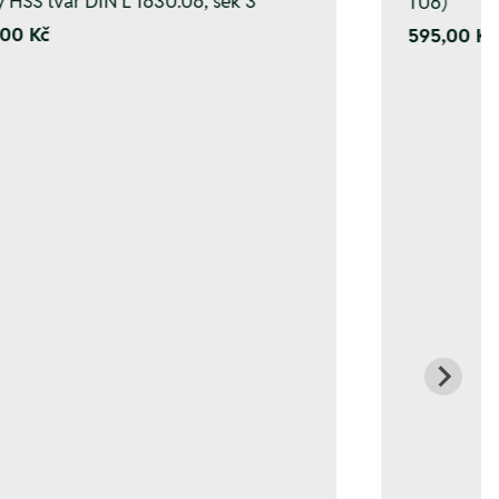
y HSS tvar DIN L 1630.06, sek 3
T06)
00 Kč
595,00 Kč