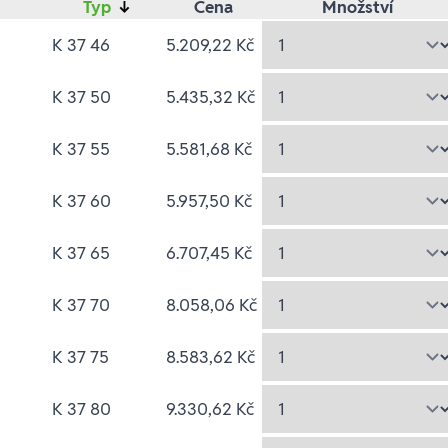
Typ
↓
Cena
Množství
K 37 46
5.209,22 Kč
K 37 50
5.435,32 Kč
K 37 55
5.581,68 Kč
K 37 60
5.957,50 Kč
K 37 65
6.707,45 Kč
K 37 70
8.058,06 Kč
K 37 75
8.583,62 Kč
K 37 80
9.330,62 Kč