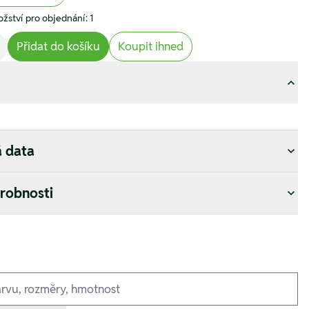
žství pro objednání: 1
Přidat do košíku
Koupit ihned
á data
drobnosti