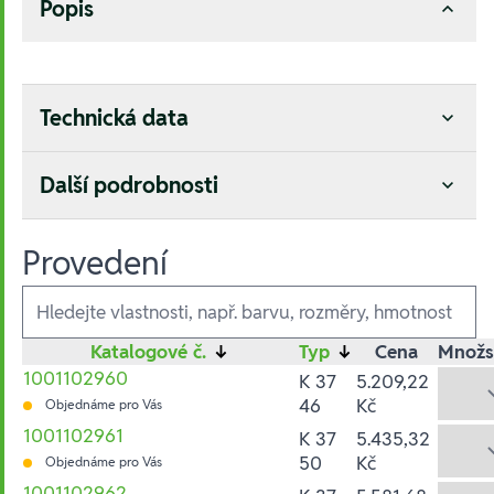
Popis
Technická data
Další podrobnosti
Provedení
Ausführungen
Katalogové č.
↓
Typ
↓
Cena
Množs
1001102960
K 37
5.209,22
46
Kč
Objednáme pro Vás
1001102961
K 37
5.435,32
50
Kč
Objednáme pro Vás
1001102962