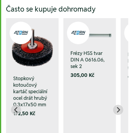
Hesla:
Často se kupuje dohromady
Frézy HSS tvar
Fr
DIN A 0616.06,
DI
sek 2
se
305,00 Kč
6
Stopkový
kotoučový
kartáč speciální
ocel drát hrubý
0.3x17x50 mm
172,50 Kč