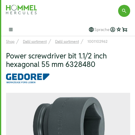
Hommel Hercules
Sprache
Open main menu
Shop
Další sortiment
Další sortiment
1001102962
Power screwdriver bit 1.1/2 inch
hexagonal 55 mm 6328480