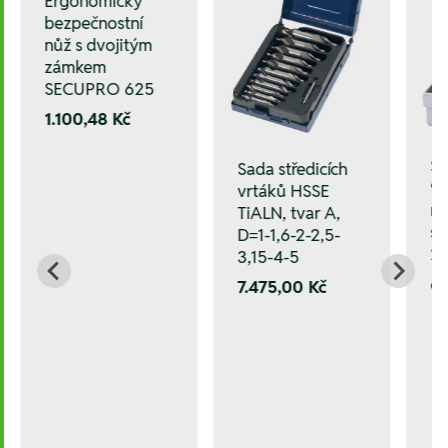
Ergonomický
bezpečnostní
nůž s dvojitým
zámkem
SECUPRO 625
1.100,48 Kč
Sa
Sada středicích
90
vrtáků HSSE
ne
TiALN, tvar A,
sp
D=1-1,6-2-2,5-
2
3,15-4-5
6
7.475,00 Kč