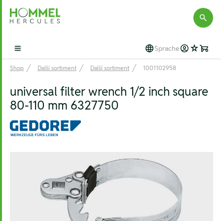
Hommel Hercules
Sprache
Open main menu
Shop
Další sortiment
Další sortiment
1001102958
universal filter wrench 1/2 inch square
80-110 mm 6327750