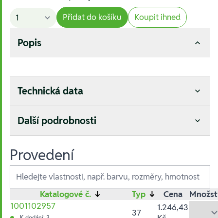
Přidat do košíku
Koupit ihned
Popis
Technická data
Další podrobnosti
Provedení
Ausführungen
Katalogové č.
↓
Typ
↓
Cena
Množst
1001102957
1.246,43
37
Kč
K dodání: 3