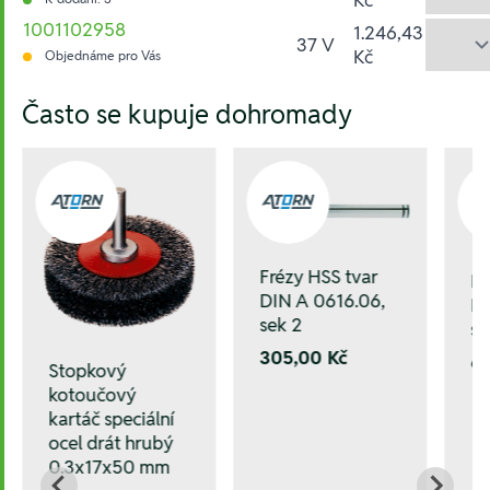
1001102958
1.246,43
37 V
Kč
Objednáme pro Vás
Hesla:
Často se kupuje dohromady
Frézy HSS tvar
Fr
DIN A 0616.06,
DI
sek 2
se
305,00 Kč
6
Stopkový
kotoučový
kartáč speciální
ocel drát hrubý
0.3x17x50 mm