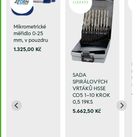
Mikrometrické
měřidlo 0-25
mm, v pouzdru
1.325,00 Kč
P
ro
SADA
R3
SPIRÁLOVÝCH
s
VRTÁKŮ HSSE
65
CO5 1–10 KROK
0,5 19KS
5.662,50 Kč