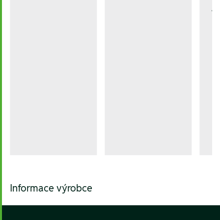
1.
Informace výrobce
Footer