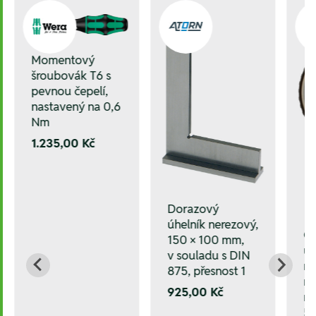
Momentový
šroubovák T6 s
pevnou čepelí,
nastavený na 0,6
Nm
1.235,00 Kč
Dorazový
úhelník nerezový,
Čí
150 × 100 mm,
úc
v souladu s DIN
mm
875, přesnost 1
mm
925,00 Kč
ná
5