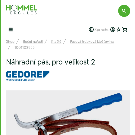
Hommel Hercules
Sprache
Open main menu
Shop
Ruční nářadí
Kleště
Pásová trubková klešťovina
1001102955
Náhradní pás, pro velikost 2