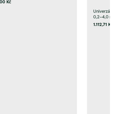
00 Kč
Univerzální
0,2–4,0 m
1.112,71 Kč