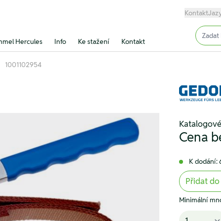
Kontakt
Jaz
Input (
mel Hercules
Info
Ke stažení
Kontakt
1001102954
Katalogové
Cena b
K dodání: 
Přidat do
Minimální mno