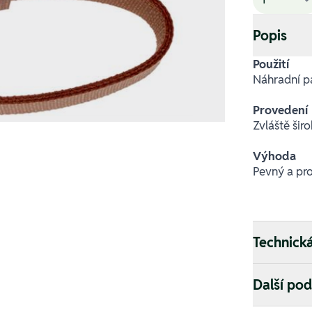
Popis
Použití
Náhradní pá
Provedení
Zvláště šir
Výhoda
Pevný a pro
Technick
Další po