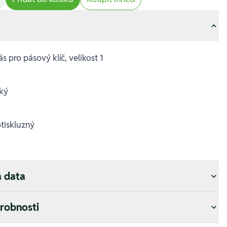
s pro pásový klíč, velikost 1
oký
tiskluzný
á data
drobnosti