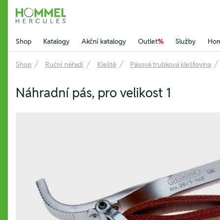
Hommel Hercules
Shop
Katalogy
Akční katalogy
Outlet
%
Služby
Hom
Shop
Ruční nářadí
Kleště
Pásová trubková klešťovina
Náhradní pás, pro velikost 1