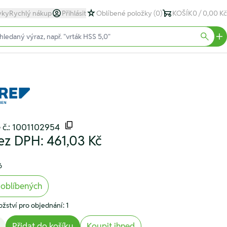
yky
Rychlý nákup
Přihlásit
Oblíbené položky
(0)
KOŠÍK
0 / 0,00 Kč
text)
Searc
 č.: 1001102954
ez DPH:
461,03 Kč
6
 oblíbených
žství pro objednání: 1
Přidat do košíku
Koupit ihned