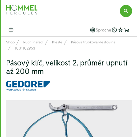
Hommel Hercules
Sprache
Open main menu
Shop
Ruční nářadí
Kleště
Pásová trubková klešťovina
1001102953
Pásový klíč, velikost 2, průměr upnutí
až 200 mm