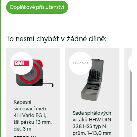
Doplňkové příslušenství
Hesla:
To nesmí chybět v žádné dílně:
Kapesní
svinovací metr
Sada spirálových
411 Vario EG I,
vrtáků HHW DIN
šíř. pásku 13 mm,
338 HSS typ N
dél. 3 m
prům. 1–13,0 mm