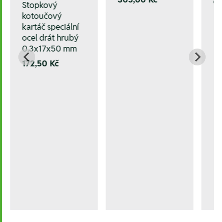
6
Stopkový
kotoučový
kartáč speciální
ocel drát hrubý
0.3x17x50 mm
172,50 Kč