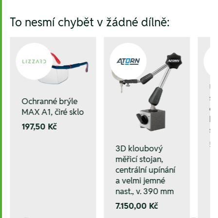
To nesmí chybět v žádné dílně:
Up
s 
Ochranné brýle
če
MAX A1, čiré sklo
ko
197,50 Kč
s 
5
3D kloubový
měřicí stojan,
centrální upínání
a velmi jemné
nast., v. 390 mm
7.150,00 Kč