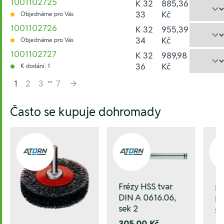
1001102725
K 32
885,36
33
Kč
Objednáme pro Vás
1001102726
K 32
955,39
34
Kč
Objednáme pro Vás
1001102727
K 32
989,98
36
Kč
K dodání: 1
...
1
2
3
7
Hesla:
Často se kupuje dohromady
Frézy HSS tvar
Fr
DIN A 0616.06,
DI
sek 2
se
305,00 Kč