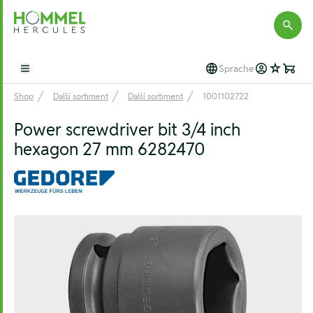
Hommel Hercules
Sprache
Open main menu
Shop
Další sortiment
Další sortiment
1001102722
Power screwdriver bit 3/4 inch
hexagon 27 mm 6282470