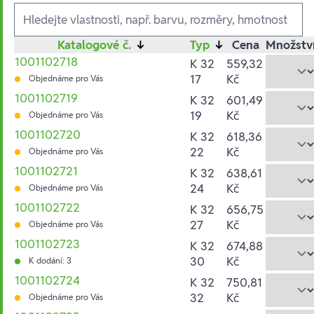
Ausführungen
Katalogové č.
↓
Typ
↓
Cena
Množstv
1001102718
K 32
559,32
17
Kč
Objednáme pro Vás
1001102719
K 32
601,49
19
Kč
Objednáme pro Vás
1001102720
K 32
618,36
22
Kč
Objednáme pro Vás
1001102721
K 32
638,61
24
Kč
Objednáme pro Vás
1001102722
K 32
656,75
27
Kč
Objednáme pro Vás
1001102723
K 32
674,88
30
Kč
K dodání: 3
1001102724
K 32
750,81
32
Kč
Objednáme pro Vás