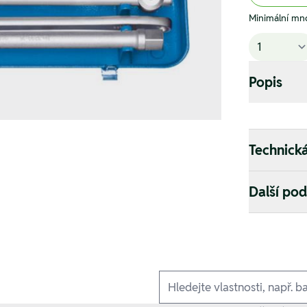
Minimální mno
Popis
Technick
Další po
Ausführungen