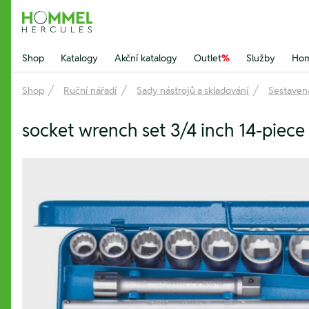
Hommel Hercules
Shop
Katalogy
Akční katalogy
Outlet
%
Služby
Hom
Shop
Ruční nářadí
Sady nástrojů a skladování
Sestavená
socket wrench set 3/4 inch 14-piec