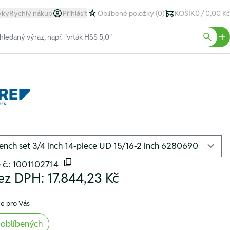
yky
Rychlý nákup
Přihlásit
Oblíbené položky
(0)
KOŠÍK
0 / 0,00 Kč
text)
Searc
 č.: 1001102714
ez DPH:
17.844,23 Kč
e pro Vás
 oblíbených