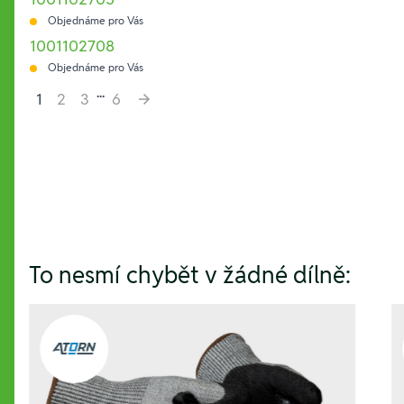
Objednáme pro Vás
1001102708
Objednáme pro Vás
...
1
2
3
6
Hesla:
To nesmí chybět v žádné dílně: