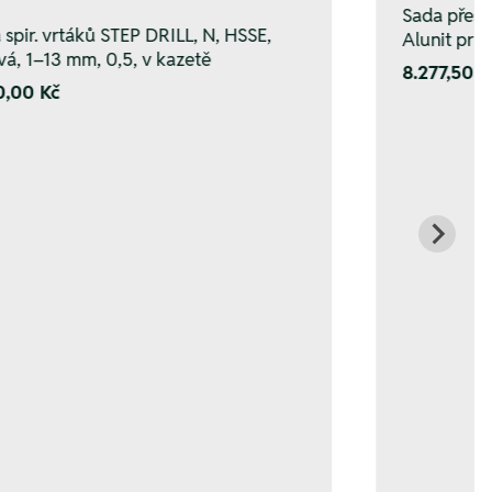
Sada přesn
 spir. vrtáků STEP DRILL, N, HSSE,
Alunit prů
ová, 1–13 mm, 0,5, v kazetě
8.277,50 K
0,00 Kč