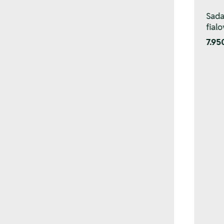
Sada
fial
7.95