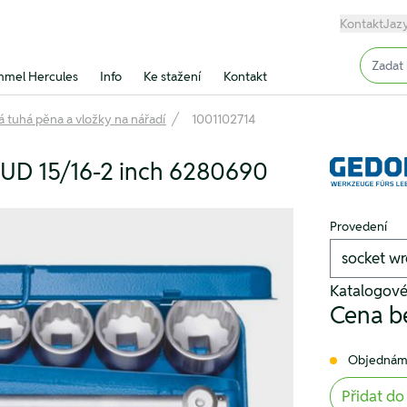
Kontakt
Jaz
Input (
mel Hercules
Info
Ke stažení
Kontakt
 tuhá pěna a vložky na nářadí
1001102714
e UD 15/16-2 inch 6280690
Provedení
Katalogové
Cena b
Objednám
Přidat do