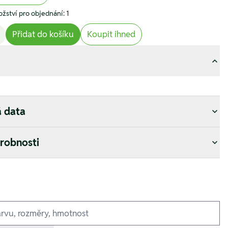
žství pro objednání: 1
Přidat do košíku
Koupit ihned
á data
drobnosti