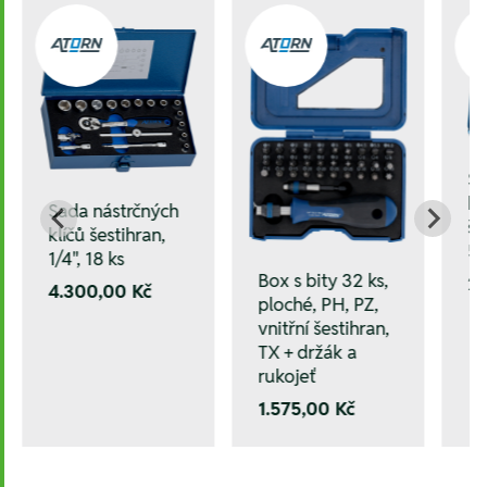
Sa
kl
Sada nástrčných
še
klíčů šestihran,
5
1/4", 18 ks
Box s bity 32 ks,
2.
4.300,00 Kč
ploché, PH, PZ,
vnitřní šestihran,
TX + držák a
rukojeť
1.575,00 Kč