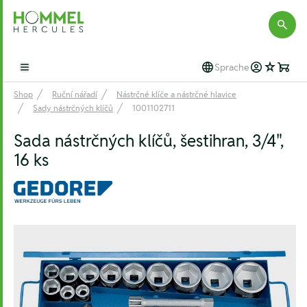
Hommel Hercules
Sprache
Open main menu
Shop
Ruční nářadí
Nástrčné klíče a nástrčné hlavice
Sady nástrčných klíčů
1001102711
Sada nástrčných klíčů, šestihran, 3/4",
16 ks