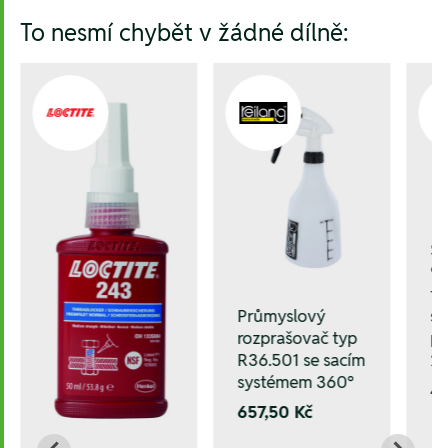
To nesmí chybět v žádné dílně:
Sa
90
tv
Průmyslový
sk
rozprašovač typ
pl
R36.501 se sacím
2
systémem 360°
4.
657,50 Kč