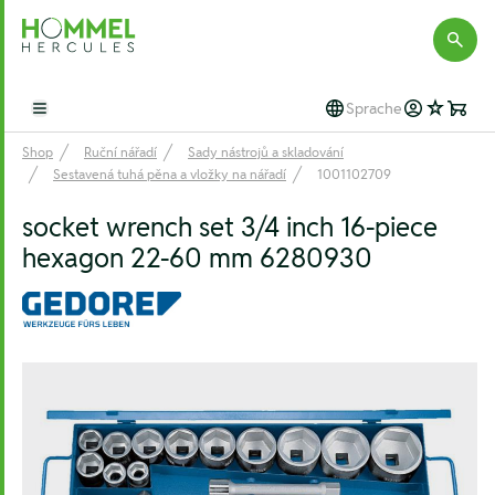
Hommel Hercules
Sprache
Open main menu
Shop
Ruční nářadí
Sady nástrojů a skladování
Sestavená tuhá pěna a vložky na nářadí
1001102709
socket wrench set 3/4 inch 16-piece
hexagon 22-60 mm 6280930