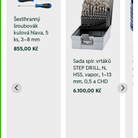
Šestihranný
šroubovák
kulová hlava, 5
ks, 3–8 mm
Sa
855,00 Kč
zá
Sada spir. vrtáků
HS
STEP DRILL, N,
ne
HSS, vapor., 1–13
6
mm, 0,5 a CHD
5.
6.100,00 Kč