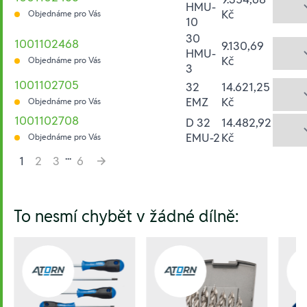
HMU-
Kč
Objednáme pro Vás
10
30
1001102468
9.130,69
HMU-
Kč
Objednáme pro Vás
3
1001102705
32
14.621,25
EMZ
Kč
Objednáme pro Vás
1001102708
D 32
14.482,92
EMU-2
Kč
Objednáme pro Vás
...
1
2
3
6
Hesla:
To nesmí chybět v žádné dílně: