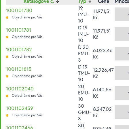
Katalogové č.
↓
Typ
↓
Cena
Množs
19
1001101780
11.971,51
IMU-
Kč
Objednáme pro Vás
10
D 19
1001101781
11.971,51
IMU-
Kč
Objednáme pro Vás
10
D 20
1001101782
6.022,46
EMU-
Kč
Objednáme pro Vás
3
D 19
1001101815
12.926,47
TMU-
Kč
Objednáme pro Vás
10
20
1001102040
6.140,56
EMU-
Kč
Objednáme pro Vás
10
30
1001102459
8.247,02
GMU-
Kč
Objednáme pro Vás
3
30
1001102466
9.354,68