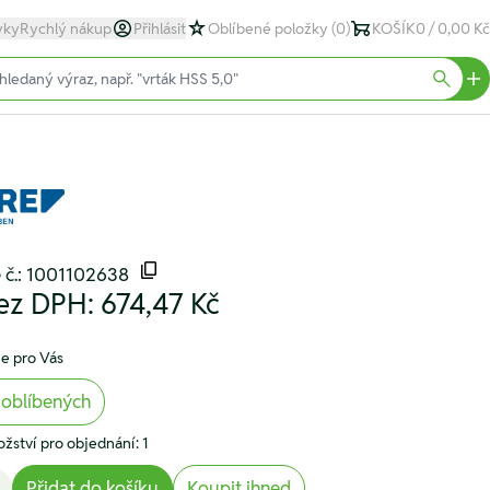
yky
Rychlý nákup
Přihlásit
Oblíbené položky
(0)
KOŠÍK
0 / 0,00 Kč
text)
Searc
 č.: 1001102638
ez DPH:
674,47 Kč
e pro Vás
 oblíbených
žství pro objednání: 1
Přidat do košíku
Koupit ihned