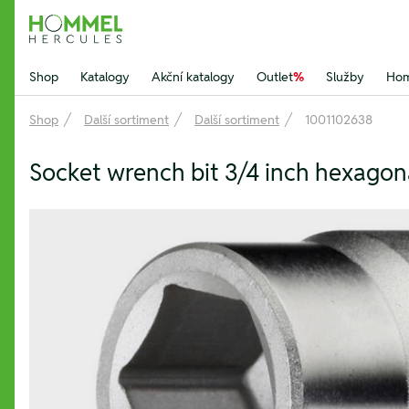
Hommel Hercules
Shop
Katalogy
Akční katalogy
Outlet
%
Služby
Hom
Shop
Další sortiment
Další sortiment
1001102638
Socket wrench bit 3/4 inch hexag