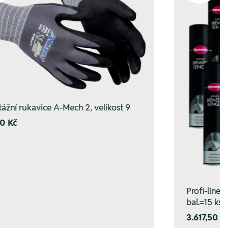
ážní rukavice A-Mech 2, velikost 9
0 Kč
Profi-line 
bal.=15 ks
3.617,50 K