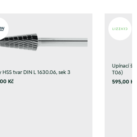
Upínací š
y HSS tvar DIN L 1630.06, sek 3
T06)
00 Kč
595,00 Kč