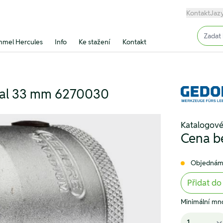
Kontakt
Jaz
Input (
mel Hercules
Info
Ke stažení
Kontakt
onal 33 mm 6270030
Katalogové
Cena b
Objednám
Přidat do
Minimální mno