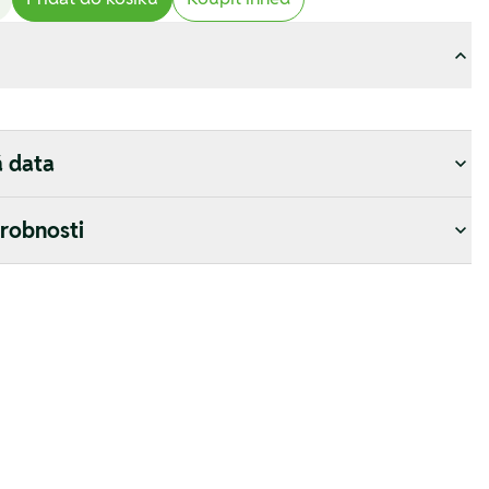
á data
drobnosti