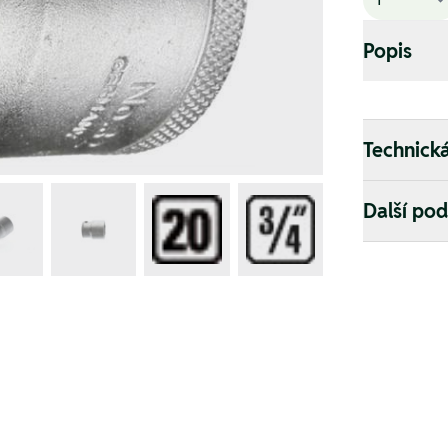
Popis
Technick
Další po