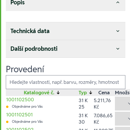
Popis
Technická data
Další podrobnosti
Provedení
Ausführungen
Katalogové č.
↓
Typ
↓
Cena
Množs
1001102500
31 K
5.211,76
25
Kč
Objednáme pro Vás
1001102501
31 K
7.086,65
30
Kč
Objednáme pro Vás
1001102502