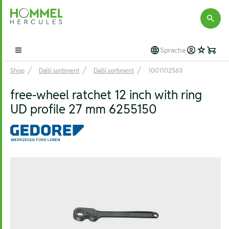
Hommel Hercules
Sprache
Open main menu
Shop
Další sortiment
Další sortiment
1001102563
free-wheel ratchet 12 inch with ring
UD profile 27 mm 6255150