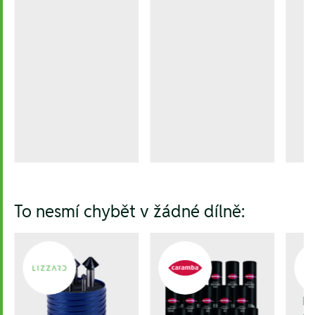
To nesmí chybět v žádné dílně:
Kl