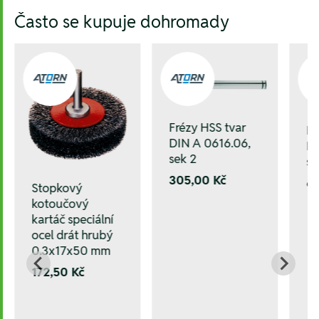
Hesla:
Často se kupuje dohromady
Frézy HSS tvar
Fr
DIN A 0616.06,
DI
sek 2
se
305,00 Kč
6
Stopkový
kotoučový
kartáč speciální
ocel drát hrubý
0.3x17x50 mm
172,50 Kč