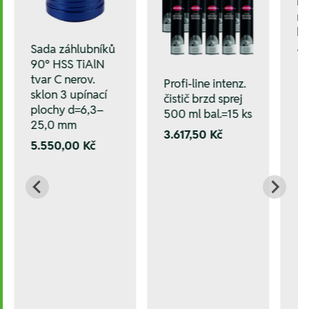
mm
mm
k
Sada záhlubníků
1.
90° HSS TiAlN
tvar C nerov.
Profi-line intenz.
sklon 3 upínací
čistič brzd sprej
plochy d=6,3–
500 ml bal.=15 ks
25,0 mm
3.617,50 Kč
5.550,00 Kč