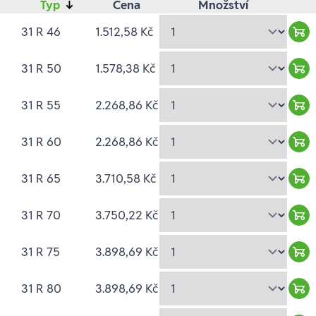
Typ
↓
Cena
Množství
31 R 46
1.512,58 Kč
War
31 R 50
1.578,38 Kč
War
31 R 55
2.268,86 Kč
War
31 R 60
2.268,86 Kč
War
31 R 65
3.710,58 Kč
War
31 R 70
3.750,22 Kč
War
31 R 75
3.898,69 Kč
War
31 R 80
3.898,69 Kč
War