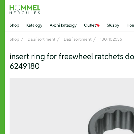
Hommel Hercules
Shop
Katalogy
Akční katalogy
Outlet
%
Služby
Hom
Shop
Další sortiment
Další sortiment
1001102536
insert ring for freewheel ratchets
6249180