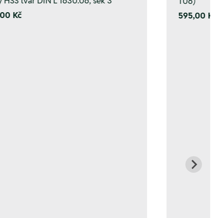
y HSS tvar DIN L 1630.06, sek 3
T06)
00 Kč
595,00 Kč