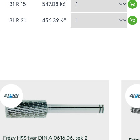
31 R 15
547,08 Kč
War
31 R 21
456,39 Kč
War
Frézy HSS tvar DIN A 0616.06, sek 2