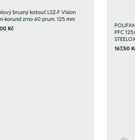
lový brusný kotouč LSZ-F Vision
on-korund zrno 60 prum. 125 mm
POLIFAN P
00 Kč
PFC 125x2
STEELOX s
167,50 Kč