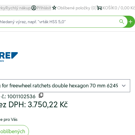
yky
Rychlý nákup
Přihlásit
Oblíbené položky
(0)
KOŠÍK
0 / 0,00 Kč
text)
Searc
 č.: 1001102536
ez DPH:
3.750,22 Kč
e pro Vás
 oblíbených