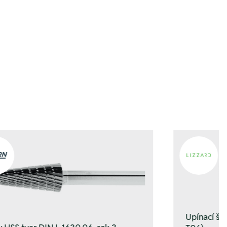
enkorb hinzufügen
enkorb hinzufügen
Upínací š