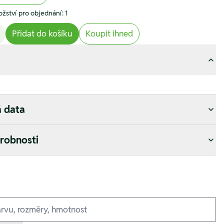
žství pro objednání: 1
Přidat do košíku
Koupit ihned
á data
drobnosti