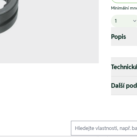
Minimální mno
Popis
Technick
Další po
Ausführungen