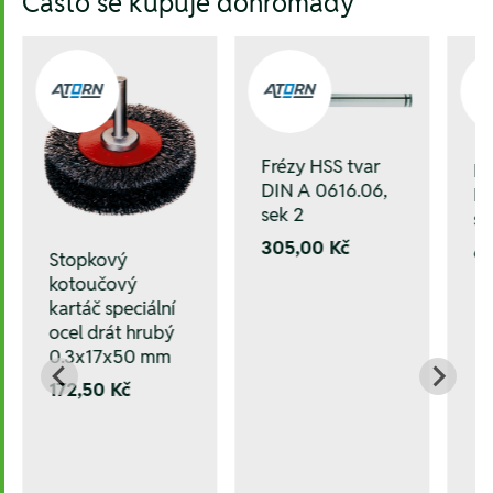
Často se kupuje dohromady
Frézy HSS tvar
Fr
DIN A 0616.06,
DI
sek 2
se
305,00 Kč
6
Stopkový
kotoučový
kartáč speciální
ocel drát hrubý
0.3x17x50 mm
172,50 Kč