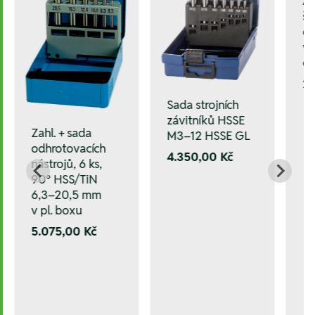
Ar
ši
dr
vy
če
24
Sada strojních
závitníků HSSE
Zahl. + sada
M3–12 HSSE GL
odhrotovacích
4.350,00 Kč
nástrojů, 6 ks,
90° HSS/TiN
6,3–20,5 mm
v pl. boxu
5.075,00 Kč