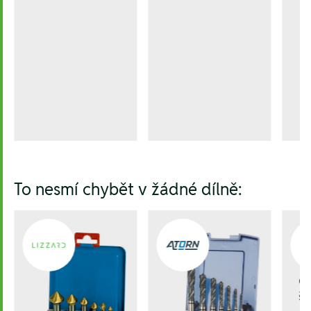
To nesmí chybět v žádné dílně:
Č
šk