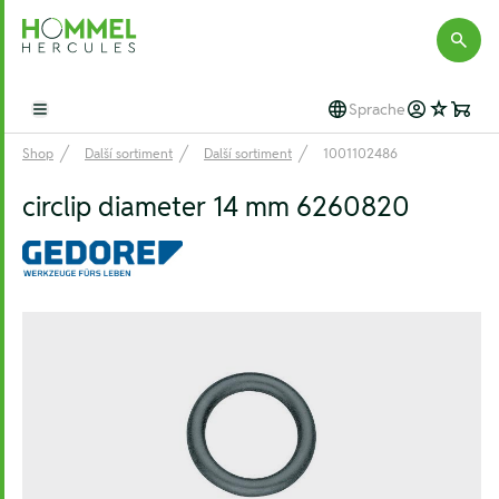
Hommel Hercules
Sprache
Open main menu
Shop
Další sortiment
Další sortiment
1001102486
circlip diameter 14 mm 6260820