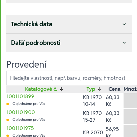
Technická data
Další podrobnosti
Provedení
Ausführungen
Katalogové č.
↓
Typ
↓
Cena
Množ
1001101899
KB 1970
60,33
10-14
Kč
Objednáme pro Vás
1001101900
KB 1970
60,33
15-27
Kč
Objednáme pro Vás
1001101975
56,95
KB 2070
Kč
Objednáme pro Vás