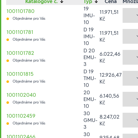
Katalogové č.
↓
Typ
↓
Cena
Množs
19
1001101780
11.971,51
IMU-
Kč
Objednáme pro Vás
10
D 19
1001101781
11.971,51
IMU-
Kč
Objednáme pro Vás
10
D 20
1001101782
6.022,46
EMU-
Kč
Objednáme pro Vás
3
D 19
1001101815
12.926,47
TMU-
Kč
Objednáme pro Vás
10
20
1001102040
6.140,56
EMU-
Kč
Objednáme pro Vás
10
30
1001102459
8.247,02
GMU-
Kč
Objednáme pro Vás
3
30
1001102466
9.354,68