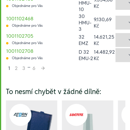
HMU-
Kč
Objednáme pro Vás
10
30
1001102468
9.130,69
HMU-
Kč
Objednáme pro Vás
3
1001102705
32
14.621,25
EMZ
Kč
Objednáme pro Vás
1001102708
D 32
14.482,92
EMU-2
Kč
Objednáme pro Vás
...
1
2
3
6
Hesla:
To nesmí chybět v žádné dílně: