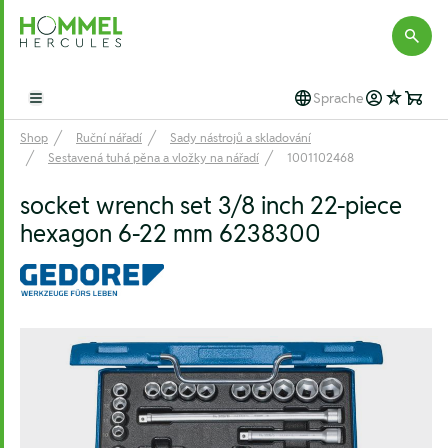
Hommel Hercules
Sprache
Open main menu
Shop
Ruční nářadí
Sady nástrojů a skladování
Sestavená tuhá pěna a vložky na nářadí
1001102468
socket wrench set 3/8 inch 22-piece
hexagon 6-22 mm 6238300