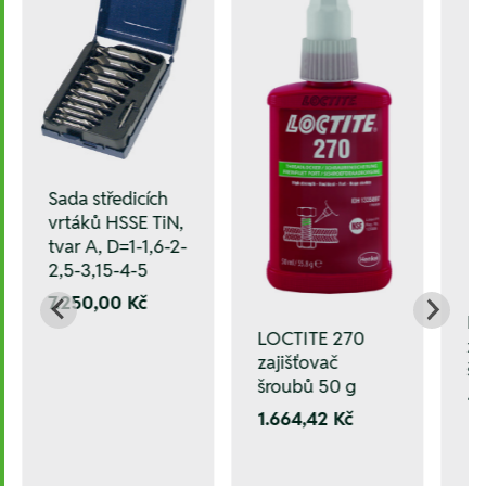
Sada středicích
vrtáků HSSE TiN,
tvar A, D=1-1,6-2-
2,5-3,15-4-5
7.250,00 Kč
L
LOCTITE 270
za
zajišťovač
šr
šroubů 50 g
1.
1.664,42 Kč