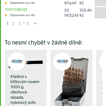
9/16AF
Kč
Objednáme pro Vás
1001108042
30
310,46
19/32AF
Kč
Objednáme pro Vás
...
1
2
3
5
Hesla:
To nesmí chybět v žádné dílně:
Kladivo s
křížovým nosem
P
1000 g,
dá
ořechová
of
násada,
37
nylonový ochr.
m