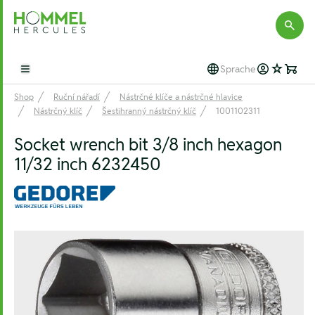
Hommel Hercules
Sprache
Open main menu
Shop
Ruční nářadí
Nástrčné klíče a nástrčné hlavice
Nástrčný klíč
Šestihranný nástrčný klíč
1001102311
Socket wrench bit 3/8 inch hexagon
11/32 inch 6232450