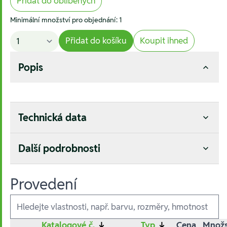
Přidat do oblíbených
Minimální množství pro objednání: 1
Přidat do košíku
Koupit ihned
Popis
Technická data
Další podrobnosti
Provedení
Ausführungen
Katalogové č.
↓
Typ
↓
Cena
Množs