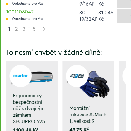
9/16AF
Kč
Objednáme pro Vás
1001108042
30
310,46
19/32AF
Kč
Objednáme pro Vás
...
1
2
3
5
Hesla:
To nesmí chybět v žádné dílně:
Ergonomický
Oc
bezpečnostní
A
Montážní
nůž s dvojitým
23
rukavice A-Mech
zámkem
1, velikost 9
SECUPRO 625
48,75 Kč
1.100,48 Kč