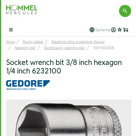
Hommel Hercules
Sprache
Open main menu
Shop
Ruční nářadí
Nástrčné klíče a nástrčné hlavice
Nástrčný klíč
Šestihranný nástrčný klíč
1001102308
Socket wrench bit 3/8 inch hexagon
1/4 inch 6232100