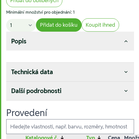
Přidat do oblíbených
Minimální množství pro objednání: 1
Přidat do košíku
Koupit ihned
Popis
Technická data
Další podrobnosti
Provedení
Ausführungen
Katalogové č.
↓
Typ
↓
Cena
Množs