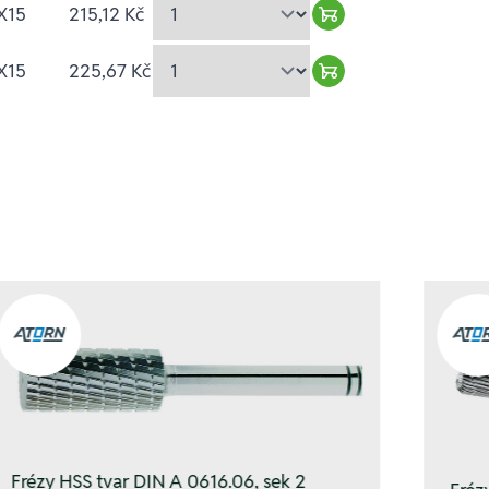
X15
215,12 Kč
Warenkorb hinzufü
X15
225,67 Kč
Warenkorb hinzufü
Frézy HSS tvar DIN A 0616.06, sek 2