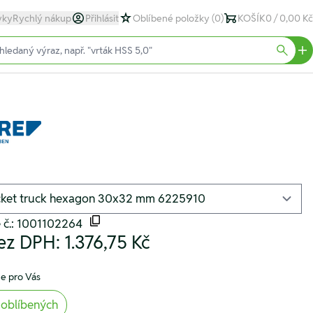
yky
Rychlý nákup
Přihlásit
Oblíbené položky
(0)
KOŠÍK
0 / 0,00 Kč
text)
Searc
 č.: 1001102264
ez DPH:
1.376,75 Kč
e pro Vás
 oblíbených