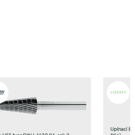
gen
gen
Upínací š