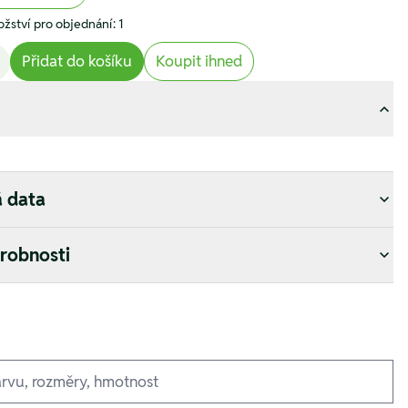
žství pro objednání: 1
Přidat do košíku
Koupit ihned
á data
drobnosti