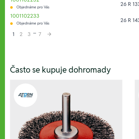
26 R 13
Objednáme pro Vás
1001102233
26 R 14
Objednáme pro Vás
...
1
2
3
7
Hesla:
Často se kupuje dohromady