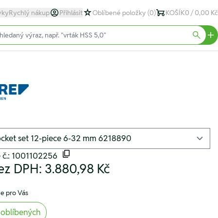
yky
Rychlý nákup
Přihlásit
Oblíbené položky
(0)
KOŠÍK
0 / 0,00 Kč
text)
Searc
 č.: 1001102256
ez DPH:
3.880,98 Kč
e pro Vás
 oblíbených