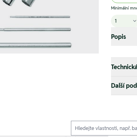
Minimální mno
Popis
Technick
Další po
Ausführungen