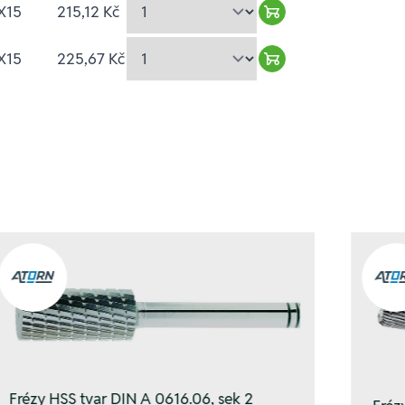
X15
215,12 Kč
Warenkorb hinzufü
X15
225,67 Kč
Warenkorb hinzufü
Frézy HSS tvar DIN A 0616.06, sek 2