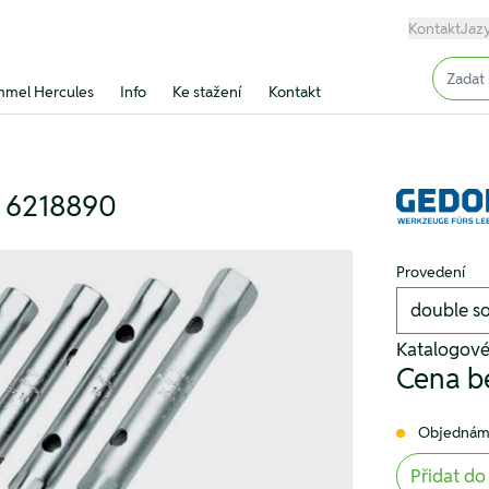
Kontakt
Jaz
Input (
mel Hercules
Info
Ke stažení
Kontakt
m 6218890
Provedení
Katalogové
Cena b
Objednám
Přidat do