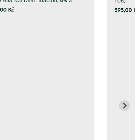
y HSS tvar DIN L 1630.06, sek 3
T06)
00 Kč
595,00 Kč