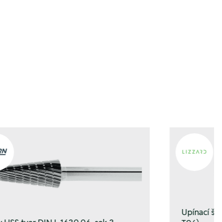
gen
gen
Upínací š