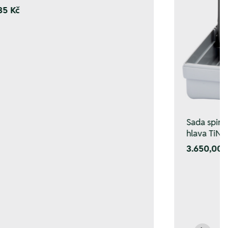
35 Kč
Sada spir. 
hlava TiN,
3.650,00 