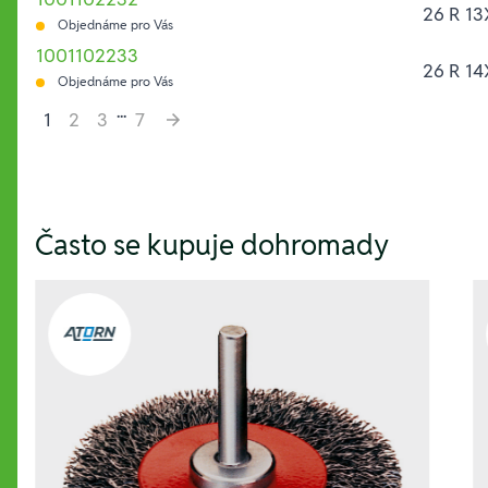
26 R 13
Objednáme pro Vás
1001102233
26 R 14
Objednáme pro Vás
...
1
2
3
7
Hesla:
Často se kupuje dohromady