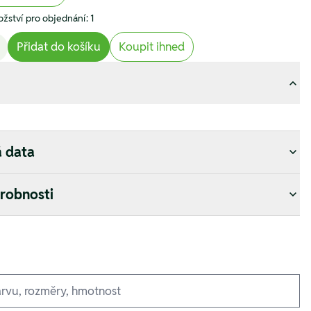
žství pro objednání: 1
Přidat do košíku
Koupit ihned
á data
drobnosti