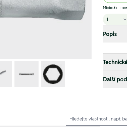
Minimální mno
Popis
Technick
Další po
Ausführungen