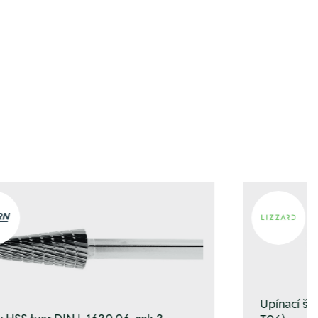
gen
gen
Upínací š