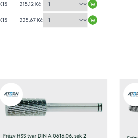
X15
215,12 Kč
Warenkorb hinzufü
X15
225,67 Kč
Warenkorb hinzufü
Frézy HSS tvar DIN A 0616.06, sek 2