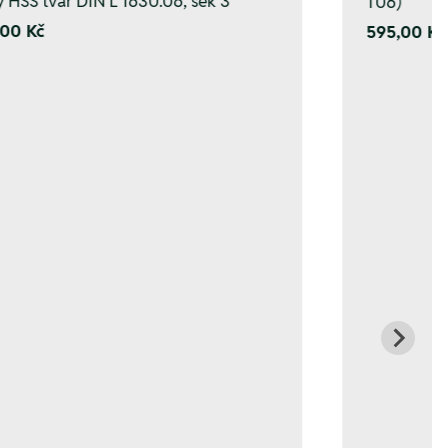
y HSS tvar DIN L 1630.06, sek 3
T06)
00 Kč
595,00 Kč