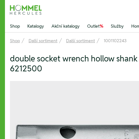
Hommel Hercules
Shop
Katalogy
Akční katalogy
Outlet
%
Služby
Hom
Shop
Další sortiment
Další sortiment
1001102243
double socket wrench hollow shan
6212500