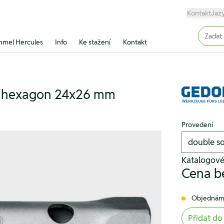
Kontakt
Jaz
Input (
mel Hercules
Info
Ke stažení
Kontakt
k hexagon 24x26 mm
Provedení
Katalogové
Cena b
Objednám
Přidat do