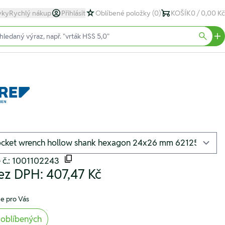
yky
Rychlý nákup
Přihlásit
Oblíbené položky
(0)
KOŠÍK
0 / 0,00 Kč
text)
Searc
 č.: 1001102243
ez DPH:
407,47 Kč
e pro Vás
 oblíbených