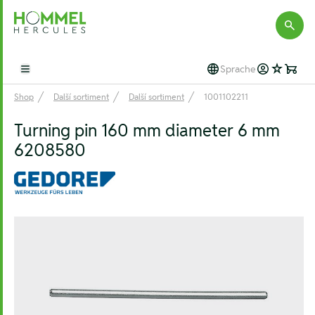
Hommel Hercules
Sprache
Open main menu
Shop
Další sortiment
Další sortiment
1001102211
Turning pin 160 mm diameter 6 mm
6208580