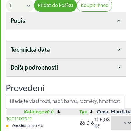
Přidat do košíku
Koupit ihned
Popis
Technická data
Další podrobnosti
Provedení
Ausführungen
Katalogové č.
↓
Typ
↓
Cena
Množstv
1001102211
105,03
26 D 6
Kč
Objednáme pro Vás