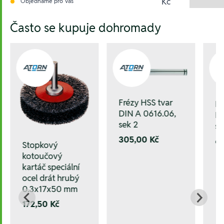
Kč
Objednáme pro Vás
Hesla:
Často se kupuje dohromady
Frézy HSS tvar
Fr
DIN A 0616.06,
DI
sek 2
se
305,00 Kč
6
Stopkový
kotoučový
kartáč speciální
ocel drát hrubý
0.3x17x50 mm
172,50 Kč