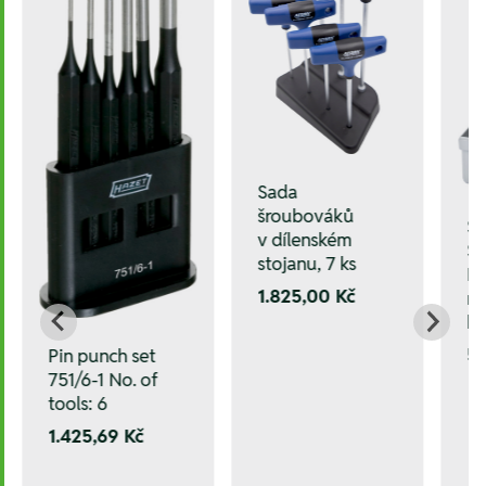
Sada
šroubováků
Sa
v dílenském
ST
stojanu, 7 ks
HS
1.825,00 Kč
mm
ka
5
Pin punch set
751/6-1 No. of
tools: 6
1.425,69 Kč