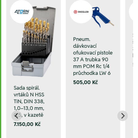
S
Pneum.
šr
dávkovací
3 
ofukovací pistole
ku
37 A trubka 90
52
mm POM Rc 1/4
průchodka LW 6
505,00 Kč
Sada spirál.
vrtáků N HSS
TiN, DIN 338,
1,0–13,0 mm,
0,5, v kazetě
7.150,00 Kč