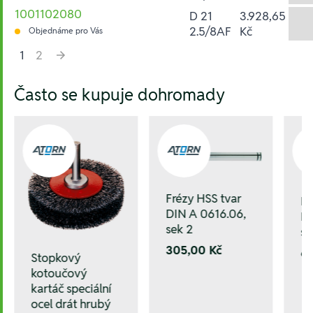
1001102080
D 21
3.928,65
2.5/8AF
Kč
Objednáme pro Vás
1
2
Hesla:
Často se kupuje dohromady
Frézy HSS tvar
Fr
DIN A 0616.06,
DI
sek 2
se
305,00 Kč
6
Stopkový
kotoučový
kartáč speciální
ocel drát hrubý