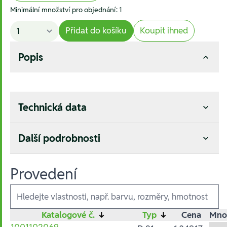
Minimální množství pro objednání: 1
Přidat do košíku
Koupit ihned
Popis
Technická data
Další podrobnosti
Provedení
Ausführungen
Katalogové č.
↓
Typ
↓
Cena
Mno
1001102069