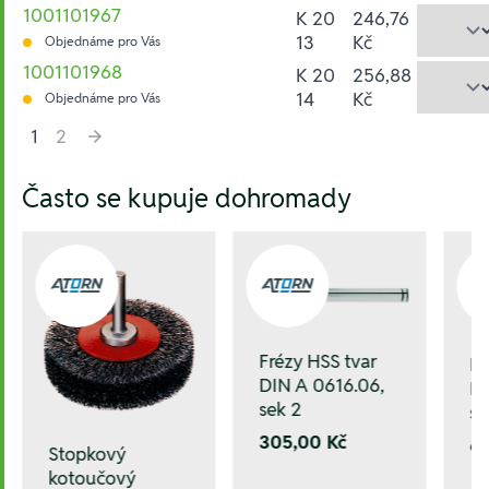
1001101967
K 20
246,76
13
Kč
Objednáme pro Vás
1001101968
K 20
256,88
14
Kč
Objednáme pro Vás
1
2
Hesla:
Často se kupuje dohromady
Frézy HSS tvar
Fr
DIN A 0616.06,
DI
sek 2
se
305,00 Kč
6
Stopkový
kotoučový