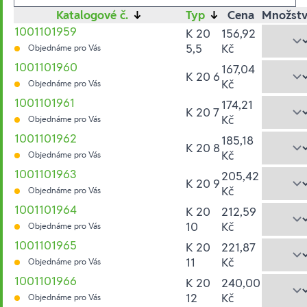
Katalogové č.
↓
Typ
↓
Cena
Množstv
1001101959
K 20
156,92
5,5
Kč
Objednáme pro Vás
1001101960
167,04
K 20 6
Kč
Objednáme pro Vás
1001101961
174,21
K 20 7
Kč
Objednáme pro Vás
1001101962
185,18
K 20 8
Kč
Objednáme pro Vás
1001101963
205,42
K 20 9
Kč
Objednáme pro Vás
1001101964
K 20
212,59
10
Kč
Objednáme pro Vás
1001101965
K 20
221,87
11
Kč
Objednáme pro Vás
1001101966
K 20
240,00
12
Kč
Objednáme pro Vás