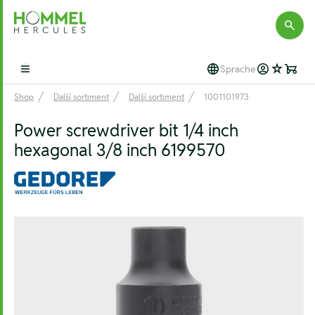
Hommel Hercules
Sprache
Open main menu
Shop
Další sortiment
Další sortiment
1001101973
Power screwdriver bit 1/4 inch
hexagonal 3/8 inch 6199570