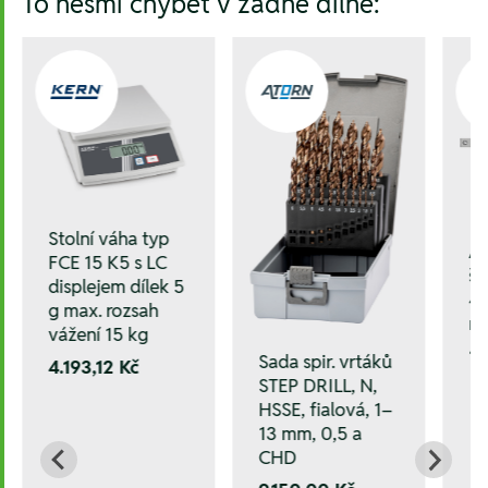
To nesmí chybět v žádné dílně:
Stolní váha typ
A
FCE 15 K5 s LC
š
displejem dílek 5
41
g max. rozsah
ru
vážení 15 kg
1.
Sada spir. vrtáků
4.193,12 Kč
STEP DRILL, N,
HSSE, fialová, 1–
13 mm, 0,5 a
CHD