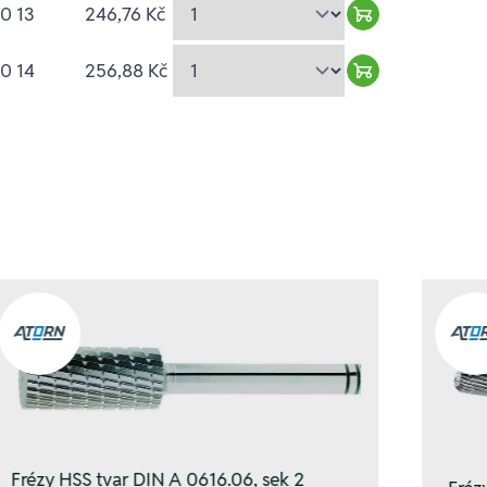
0 13
246,76 Kč
Warenkorb hin
0 14
256,88 Kč
Warenkorb hin
Frézy HSS tvar DIN A 0616.06, sek 2