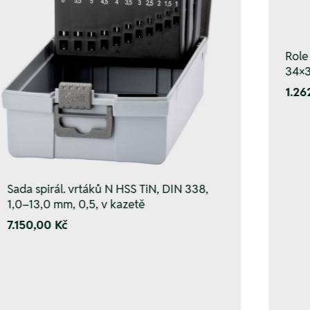
Role
34×3
1.26
Sada spirál. vrtáků N HSS TiN, DIN 338,
1,0–13,0 mm, 0,5, v kazetě
7.150,00 Kč