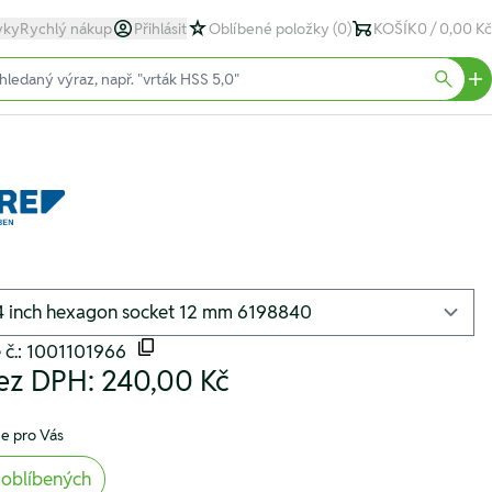
yky
Rychlý nákup
Přihlásit
Oblíbené položky
(0)
KOŠÍK
0 / 0,00 Kč
text)
Searc
 č.: 1001101966
ez DPH:
240,00 Kč
e pro Vás
 oblíbených