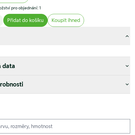
žství pro objednání: 1
Přidat do košíku
Koupit ihned
á data
drobnosti