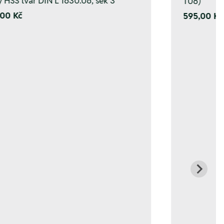
y HSS tvar DIN L 1630.06, sek 3
T06)
00 Kč
595,00 Kč