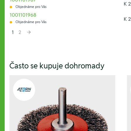
K 2
Objednáme pro Vás
1001101968
K 2
Objednáme pro Vás
1
2
Hesla:
Často se kupuje dohromady