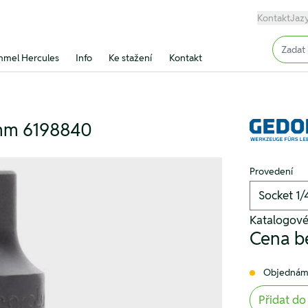
Kontakt
Jaz
Input (
mel Hercules
Info
Ke stažení
Kontakt
 mm 6198840
Provedení
Katalogové
Cena b
Objednám
Přidat do