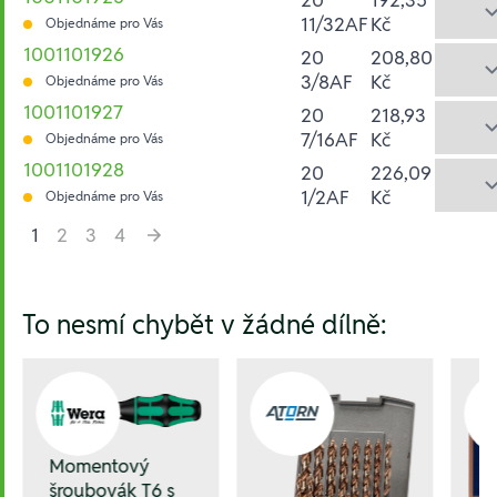
11/32AF
Kč
Objednáme pro Vás
1001101926
20
208,80
3/8AF
Kč
Objednáme pro Vás
1001101927
20
218,93
7/16AF
Kč
Objednáme pro Vás
1001101928
20
226,09
1/2AF
Kč
Objednáme pro Vás
1
2
3
4
Hesla:
To nesmí chybět v žádné dílně:
Momentový
šroubovák T6 s