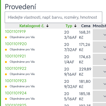
Provedení
Ausführungen
Katalogové č.
↓
Typ
↓
Cena
Množst
1001101919
20
168,31
3/16AF
Kč
Objednáme pro Vás
1001101920
20
171,26
7/32AF
Kč
Objednáme pro Vás
1001101921
20
174,63
1/4AF
Kč
Objednáme pro Vás
1001101922
20
229,89
9/16AF
Kč
Objednáme pro Vás
1001101923
20
181,80
9/32AF
Kč
Objednáme pro Vás
1001101924
20
185,18
5/16AF
Kč
Objednáme pro Vás
1001101925
20
192,35