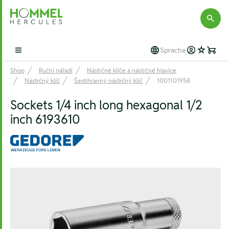
Hommel Hercules
Sprache
Open main menu
Shop
Ruční nářadí
Nástrčné klíče a nástrčné hlavice
Nástrčný klíč
Šestihranný nástrčný klíč
1001101958
Sockets 1/4 inch long hexagonal 1/2
inch 6193610