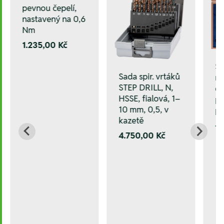
pevnou čepelí,
nastavený na 0,6
Nm
1.235,00 Kč
Še
Sada spir. vrtáků
mě
STEP DRILL, N,
dř
HSSE, fialová, 1–
po
10 mm, 0,5, v
po
kazetě
--
4.750,00 Kč