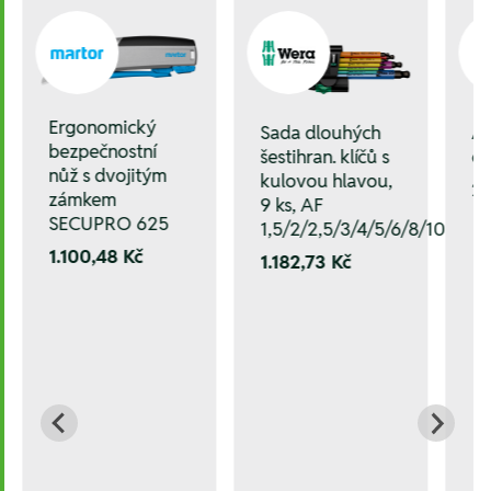
Ergonomický
A
Sada dlouhých
bezpečnostní
oc
šestihran. klíčů s
nůž s dvojitým
kulovou hlavou,
20
zámkem
9 ks, AF
SECUPRO 625
1,5/2/2,5/3/4/5/6/8/10
1.100,48 Kč
1.182,73 Kč