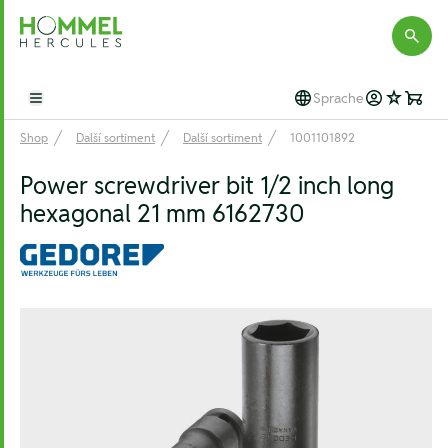
Hommel Hercules
Sprache
Open main menu
Shop
Další sortiment
Další sortiment
1001101892
Power screwdriver bit 1/2 inch long
hexagonal 21 mm 6162730