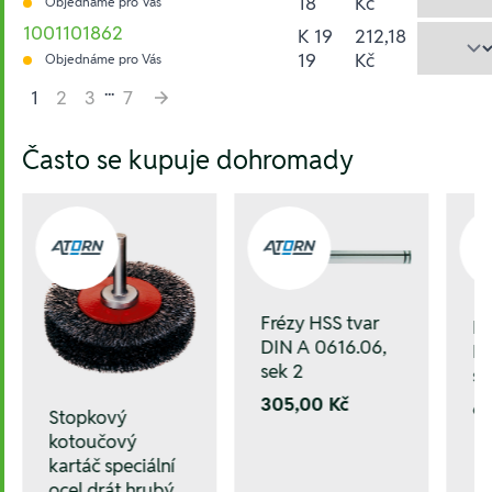
18
Kč
Objednáme pro Vás
1001101862
K 19
212,18
19
Kč
Objednáme pro Vás
...
1
2
3
7
Hesla:
Často se kupuje dohromady
Frézy HSS tvar
Fr
DIN A 0616.06,
DI
sek 2
se
305,00 Kč
6
Stopkový
kotoučový
kartáč speciální
ocel drát hrubý