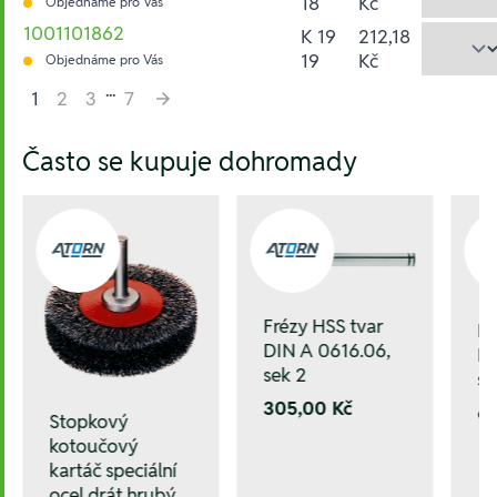
18
Kč
Objednáme pro Vás
1001101862
K 19
212,18
19
Kč
Objednáme pro Vás
...
1
2
3
7
Hesla:
Často se kupuje dohromady
Frézy HSS tvar
Fr
DIN A 0616.06,
DI
sek 2
se
305,00 Kč
6
Stopkový
kotoučový
kartáč speciální
ocel drát hrubý