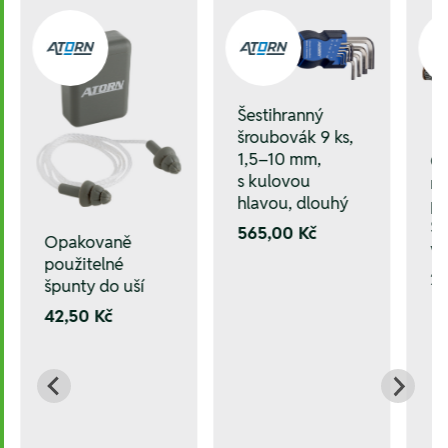
Šestihranný
šroubovák 9 ks,
1,5–10 mm,
O
s kulovou
ru
hlavou, dlouhý
po
Sh
565,00 Kč
Opakovaně
ve
použitelné
22
špunty do uší
42,50 Kč