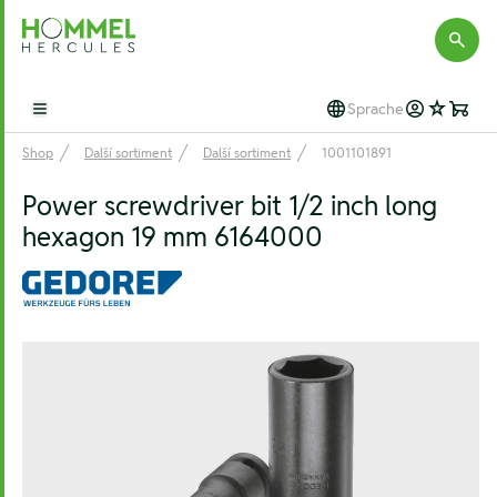
Hommel Hercules
Sprache
Open main menu
Shop
Další sortiment
Další sortiment
1001101891
Power screwdriver bit 1/2 inch long
hexagon 19 mm 6164000