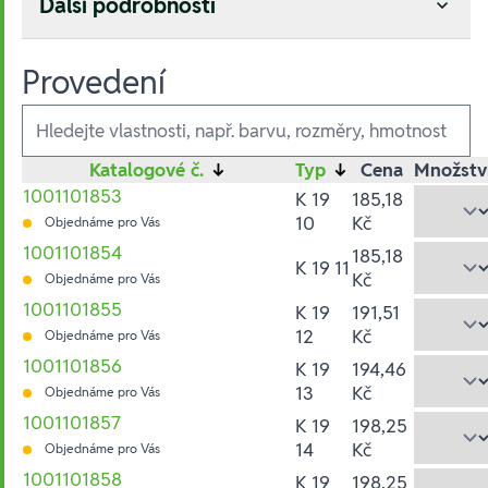
Další podrobnosti
Provedení
Ausführungen
Katalogové č.
↓
Typ
↓
Cena
Množstv
1001101853
K 19
185,18
10
Kč
Objednáme pro Vás
1001101854
185,18
K 19 11
Kč
Objednáme pro Vás
1001101855
K 19
191,51
12
Kč
Objednáme pro Vás
1001101856
K 19
194,46
13
Kč
Objednáme pro Vás
1001101857
K 19
198,25
14
Kč
Objednáme pro Vás
1001101858
K 19
198,25