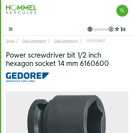
Hommel Hercules
Sprache
Open main menu
Shop
Další sortiment
Další sortiment
1001101857
Power screwdriver bit 1/2 inch
hexagon socket 14 mm 6160600