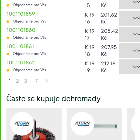
15
Kč
Objednáme pro Vás
1001101859
K 19
201,62
16
Kč
Objednáme pro Vás
1001101860
K 19
205,42
17
Kč
Objednáme pro Vás
1001101861
K 19
207,95
18
Kč
Objednáme pro Vás
1001101862
K 19
212,18
19
Kč
Objednáme pro Vás
...
1
2
3
7
Hesla:
Často se kupuje dohromady