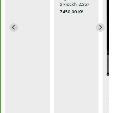
2 krocích, 2,25×
7.450,00 Kč
C
vy
sp
tl
58