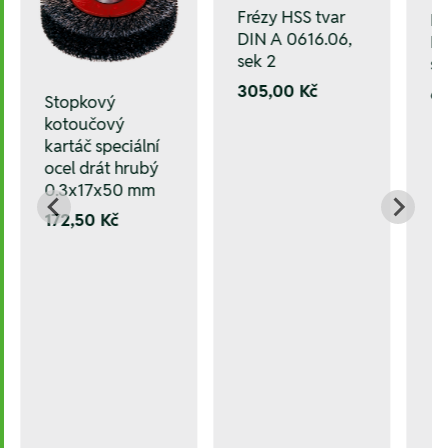
Frézy HSS tvar
Fr
DIN A 0616.06,
DI
sek 2
se
305,00 Kč
6
Stopkový
kotoučový
kartáč speciální
ocel drát hrubý
0.3x17x50 mm
172,50 Kč