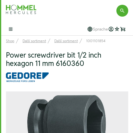
Hommel Hercules
Sprache
Open main menu
Shop
Další sortiment
Další sortiment
1001101854
Power screwdriver bit 1/2 inch
hexagon 11 mm 6160360