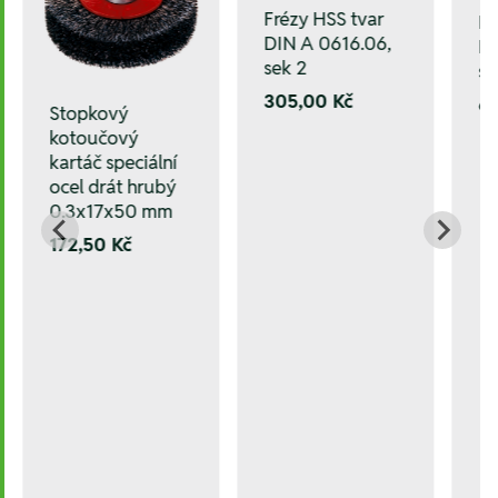
Frézy HSS tvar
Fr
DIN A 0616.06,
DI
sek 2
se
305,00 Kč
6
Stopkový
kotoučový
kartáč speciální
ocel drát hrubý
0.3x17x50 mm
172,50 Kč