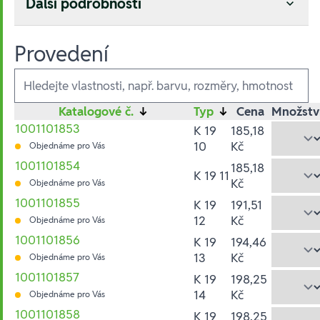
Další podrobnosti
Provedení
Ausführungen
Katalogové č.
↓
Typ
↓
Cena
Množstv
1001101853
K 19
185,18
10
Kč
Objednáme pro Vás
1001101854
185,18
K 19 11
Kč
Objednáme pro Vás
1001101855
K 19
191,51
12
Kč
Objednáme pro Vás
1001101856
K 19
194,46
13
Kč
Objednáme pro Vás
1001101857
K 19
198,25
14
Kč
Objednáme pro Vás
1001101858
K 19
198,25