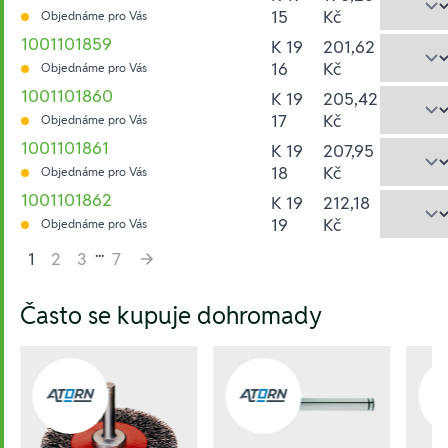
15
Kč
Objednáme pro Vás
1001101859
K 19
201,62
16
Kč
Objednáme pro Vás
1001101860
K 19
205,42
17
Kč
Objednáme pro Vás
1001101861
K 19
207,95
18
Kč
Objednáme pro Vás
1001101862
K 19
212,18
19
Kč
Objednáme pro Vás
...
1
2
3
7
Hesla:
Často se kupuje dohromady