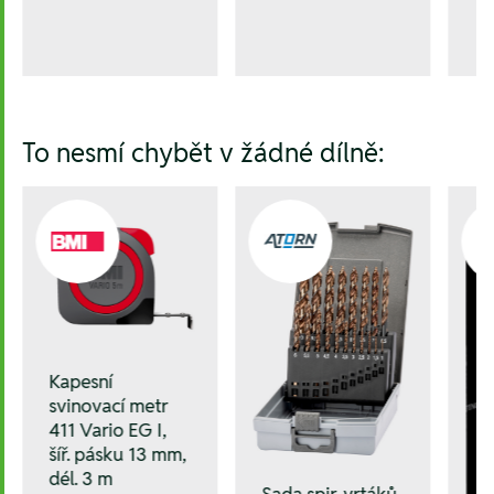
To nesmí chybět v žádné dílně:
Kapesní
svinovací metr
411 Vario EG I,
šíř. pásku 13 mm,
dél. 3 m
Sada spir. vrtáků