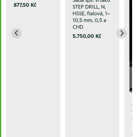
877,50 Kč
STEP DRILL, N,
HSSE, fialová, 1–
10,5 mm, 0,5 a
CHD
5.750,00 Kč
C
vy
sp
tl
58