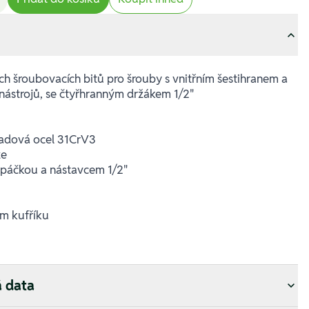
h šroubovacích bitů pro šrouby s vnitřním šestihranem a
nástrojů, se čtyřhranným držákem 1/2"
adová ocel 31CrV3
ze
í páčkou a nástavcem 1/2"
m kufříku
á data