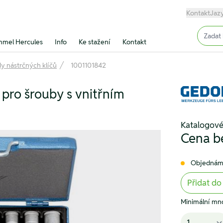
Kontakt
Jaz
Input (
mel Hercules
Info
Ke stažení
Kontakt
y nástrčných klíčů
1001101842
, pro šrouby s vnitřním
Katalogové
Cena b
Objednám
Přidat do
Minimální mno