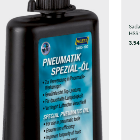
Sada
HSS 
3.54