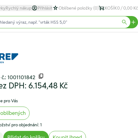
yky
Rychlý nákup
Přihlásit
Oblíbené položky
(0)
KOŠÍK
0 / 0,00 Kč
text)
Searc
 č.: 1001101842
ez DPH:
6.154,48 Kč
e pro Vás
 oblíbených
žství pro objednání: 1
Přidat do košíku
Koupit ihned