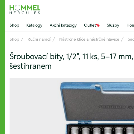
Hommel Hercules
Shop
Katalogy
Akční katalogy
Outlet
%
Služby
Hom
Shop
Ruční nářadí
Nástrčné klíče a nástrčné hlavice
Sad
Šroubovací bity, 1/2", 11 ks, 5–17 mm
šestihranem