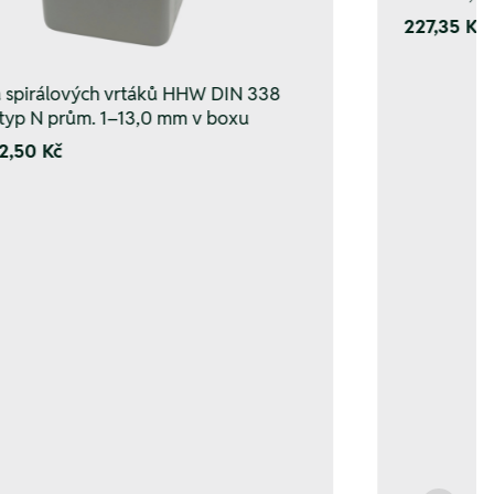
227,35 Kč
 spirálových vrtáků HHW DIN 338
typ N prům. 1–13,0 mm v boxu
2,50 Kč