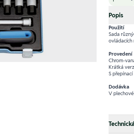
Popis
Použití
Sada různýc
ovládacích 
Provedení
Chrom-van
Krátká ver
S přepínac
Dodávka
V plechové
Technick