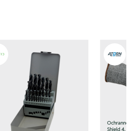
Ochranné r
Shield 4, v