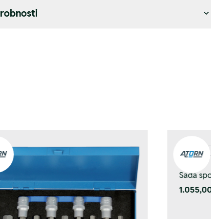
drobnosti
Sada spoje
1.055,00 