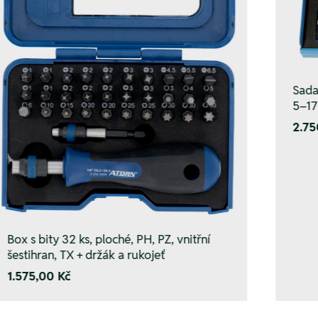
Sada 
5–1
2.75
Box s bity 32 ks, ploché, PH, PZ, vnitřní
šestihran, TX + držák a rukojeť
1.575,00 Kč