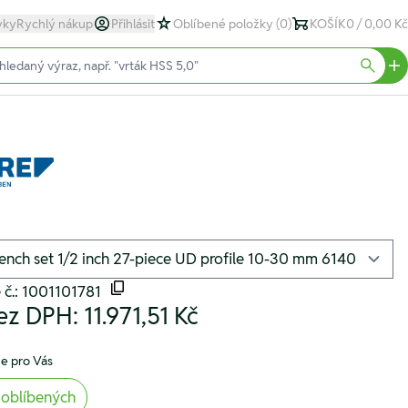
yky
Rychlý nákup
Přihlásit
Oblíbené položky
(0)
KOŠÍK
0 / 0,00 Kč
text)
Searc
 č.: 1001101781
ez DPH:
11.971,51 Kč
e pro Vás
 oblíbených