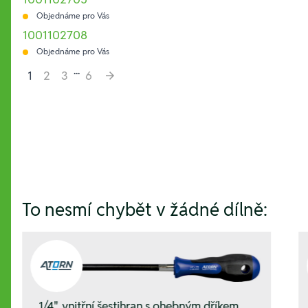
Objednáme pro Vás
1001102708
Objednáme pro Vás
...
1
2
3
6
Hesla:
To nesmí chybět v žádné dílně:
1/4", vnitřní šestihran s ohebným dříkem