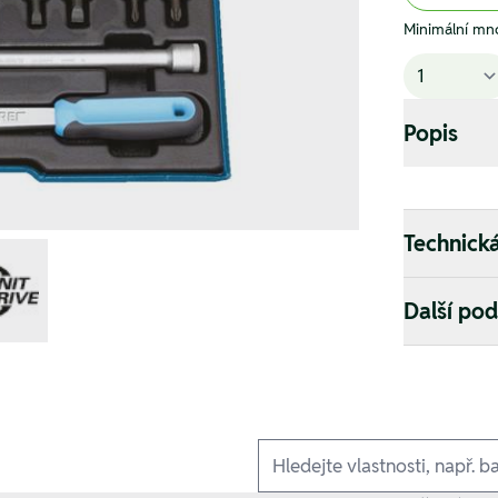
Minimální mno
Popis
Technick
Další po
Ausführungen