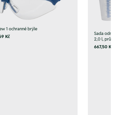
ew 1 ochranné brýle
Sada odměrn
69 Kč
2,0 l, průh
667,50 Kč