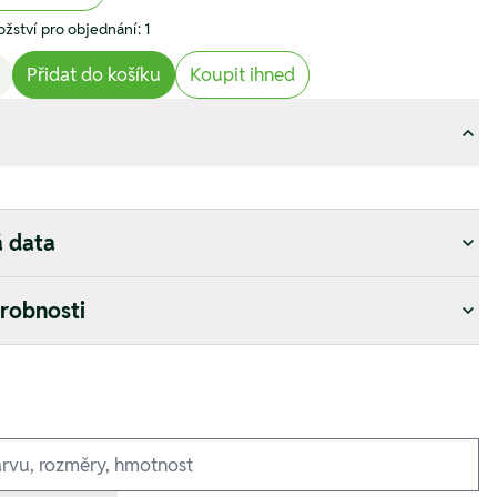
žství pro objednání: 1
Přidat do košíku
Koupit ihned
á data
drobnosti