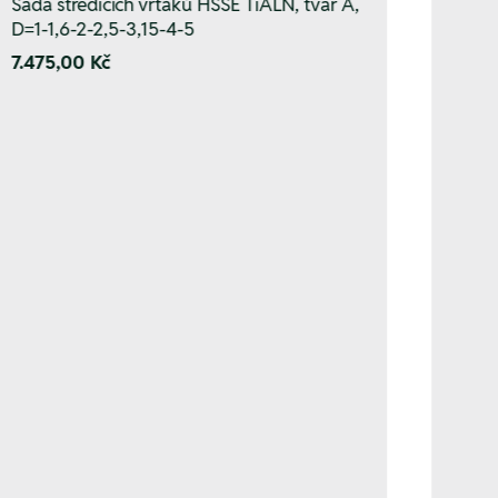
Sada středicích vrtáků HSSE TiALN, tvar A,
D=1-1,6-2-2,5-3,15-4-5
7.475,00 Kč