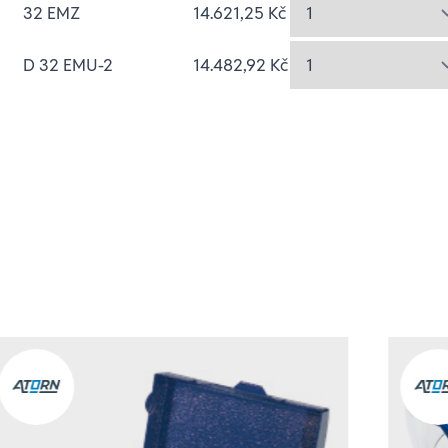
32 EMZ
14.621,25 Kč
D 32 EMU-2
14.482,92 Kč