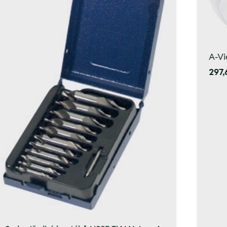
A-Vi
297,