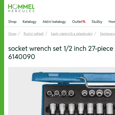
Hommel Hercules
Shop
Katalogy
Akční katalogy
Outlet
%
Služby
Hom
Shop
Ruční nářadí
Sady nástrojů a skladování
Sestavená
socket wrench set 1/2 inch 27-piec
6140090