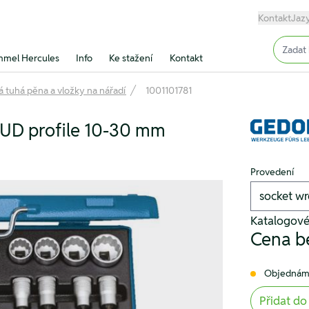
Kontakt
Jaz
Input (
mel Hercules
Info
Ke stažení
Kontakt
 tuhá pěna a vložky na nářadí
1001101781
e UD profile 10-30 mm
Provedení
Katalogové
Cena b
Objednám
Přidat do