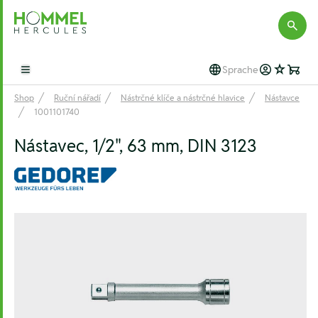
Hommel Hercules
Sprache
Open main menu
Shop
Ruční nářadí
Nástrčné klíče a nástrčné hlavice
Nástavce
1001101740
Nástavec, 1/2", 63 mm, DIN 3123