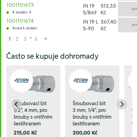
1001101673
IN 19
513,33
5/8AF
Kč
K dodání: 4
1001101674
IN 19 L
367,40
5-90
Kč
Ihned k dodání
...
1
2
3
6
Hesla:
Často se kupuje dohromady
Šr
Šroubovací bit
Šroubovací bit
mm
3 mm, 1/4", pro
1/2", 4 mm, pro
še
šrouby s vnitřním
šrouby s vnitřním
ná
šestihranem
šestihranem
20
200,00 Kč
215,00 Kč