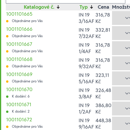
Katalogové č.
↓
Typ
↓
Cena
Množst
1001101665
IN 19
316,78
3/16AF
Kč
Objednáme pro Vás
1001101666
IN 19
332,81
7/32AF
Kč
Objednáme pro Vás
1001101667
IN 19
316,78
1/4AF
Kč
Objednáme pro Vás
1001101668
IN 19
316,78
9/32AF
Kč
Objednáme pro Vás
1001101669
IN 19
323,11
5/16AF
Kč
Objednáme pro Vás
1001101670
IN 19
326,48
3/8AF
Kč
K dodání: 6
1001101671
IN 19
386,80
1/2AF
Kč
K dodání: 2
1001101672
IN 19
448,38
9/16AF
Kč
Objednáme pro Vás