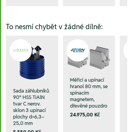
To nesmí chybět v žádné dílně:
Měřicí a upínací
hranol 80 mm, se
Sada záhlubníků
spínacím
90° HSS TiAlN
magnetem,
tvar C nerov.
dřevěné pouzdro
sklon 3 upínací
24.975,00 Kč
plochy d=6,3–
25,0 mm