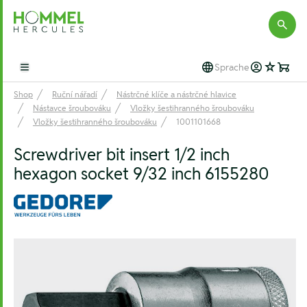
Hommel Hercules
Sprache
Open main menu
Shop
Ruční nářadí
Nástrčné klíče a nástrčné hlavice
Nástavce šroubováku
Vložky šestihranného šroubováku
Vložky šestihranného šroubováku
1001101668
Screwdriver bit insert 1/2 inch
hexagon socket 9/32 inch 6155280