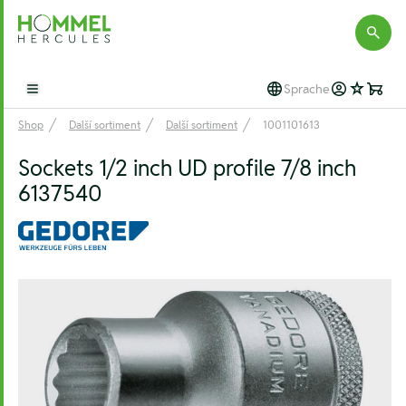
Hommel Hercules
Sprache
Open main menu
Shop
Další sortiment
Další sortiment
1001101613
Sockets 1/2 inch UD profile 7/8 inch
6137540