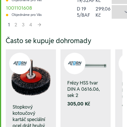
19/32AF
Kč
1001101608
D 19
299,06
5/8AF
Kč
Objednáme pro Vás
1
2
3
4
Hesla:
Často se kupuje dohromady
Frézy HSS tvar
Fr
DIN A 0616.06,
DI
sek 2
se
305,00 Kč
6
Stopkový
kotoučový
kartáč speciální
ocel drát hrubý