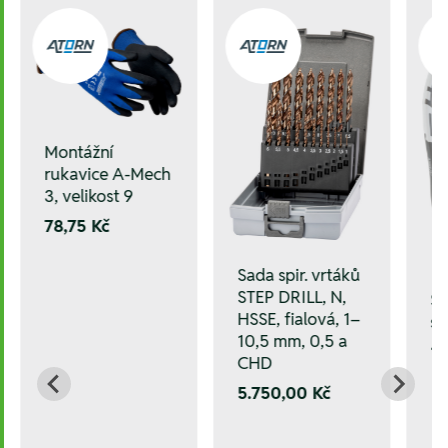
Montážní
rukavice A-Mech
3, velikost 9
78,75 Kč
Sada spir. vrtáků
STEP DRILL, N,
Šp
HSSE, fialová, 1–
s 
10,5 mm, 0,5 a
10
CHD
5.750,00 Kč