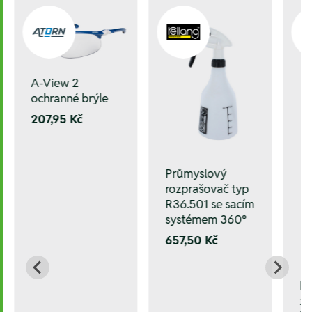
A-View 2
ochranné brýle
207,95 Kč
Průmyslový
rozprašovač typ
R36.501 se sacím
systémem 360°
657,50 Kč
L
za