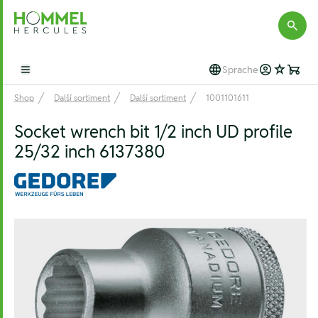
Hommel Hercules
Sprache
Open main menu
Shop
Další sortiment
Další sortiment
1001101611
Socket wrench bit 1/2 inch UD profile
25/32 inch 6137380