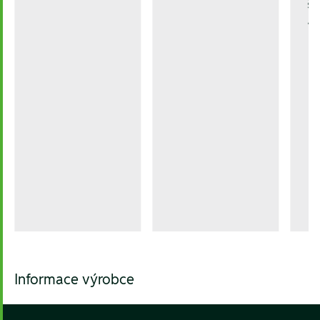
šr
1.
Informace výrobce
Footer