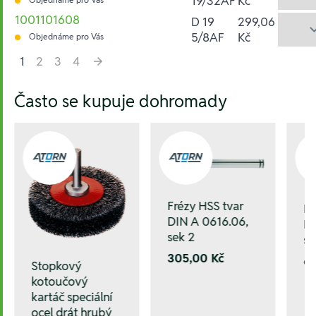
19/32AF
Kč
1001101608
D 19
299,06
5/8AF
Kč
Objednáme pro Vás
1
2
3
4
Hesla:
Často se kupuje dohromady
Frézy HSS tvar
Fr
DIN A 0616.06,
DI
sek 2
se
305,00 Kč
6
Stopkový
kotoučový
kartáč speciální
ocel drát hrubý