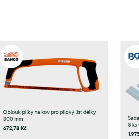
Oblouk pilky na kov pro pilový list délky
Sada
300 mm
8 ks
672,78 Kč
1.97