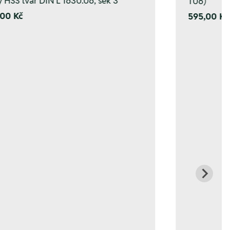
y HSS tvar DIN L 1630.06, sek 3
T06)
00 Kč
595,00 Kč