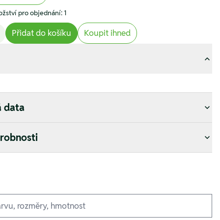
žství pro objednání: 1
Přidat do košíku
Koupit ihned
á data
drobnosti