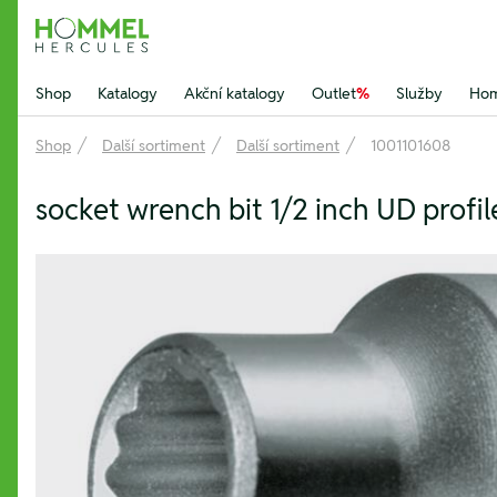
Hommel Hercules
Shop
Katalogy
Akční katalogy
Outlet
%
Služby
Hom
Shop
Další sortiment
Další sortiment
1001101608
socket wrench bit 1/2 inch UD profi