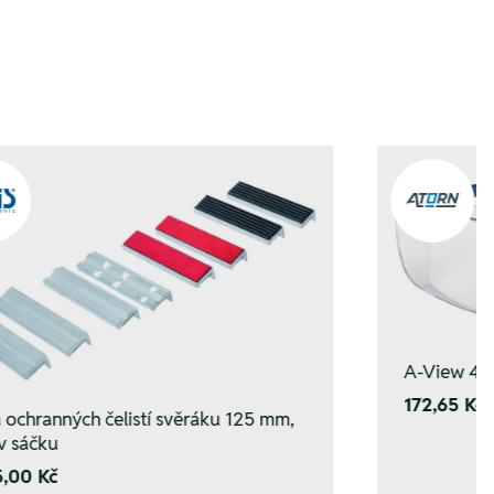
A-View 4 o
172,65 Kč
 ochranných čelistí svěráku 125 mm,
 v sáčku
5,00 Kč