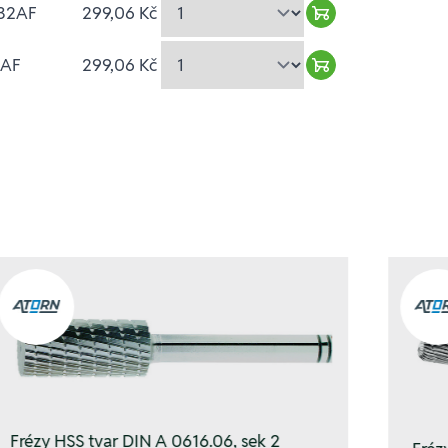
/32AF
299,06 Kč
Warenkorb hinzu
8AF
299,06 Kč
Warenkorb hinzu
Frézy HSS tvar DIN A 0616.06, sek 2