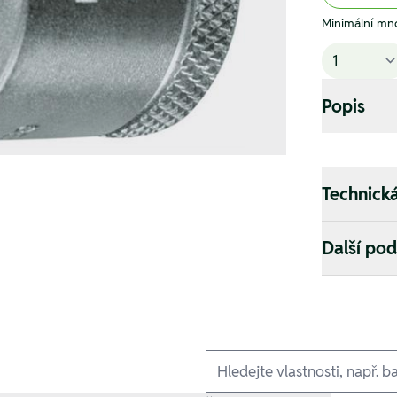
Minimální mno
Popis
Technick
Další po
Ausführungen