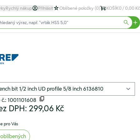
yky
Rychlý nákup
Přihlásit
Oblíbené položky
(0)
KOŠÍK
0 / 0,00 Kč
text)
Searc
 č.: 1001101608
ez DPH:
299,06 Kč
e pro Vás
 oblíbených