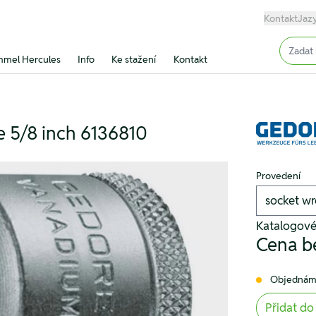
Kontakt
Jaz
Input (
mel Hercules
Info
Ke stažení
Kontakt
le 5/8 inch 6136810
Provedení
Katalogové
Cena b
Objednám
Přidat do