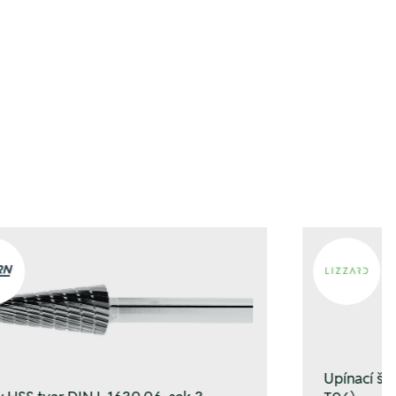
fügen
fügen
Upínací š