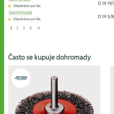
D 19 19
Objednáme pro Vás
1001101608
D 19 5/
Objednáme pro Vás
1
2
3
4
Hesla:
Často se kupuje dohromady