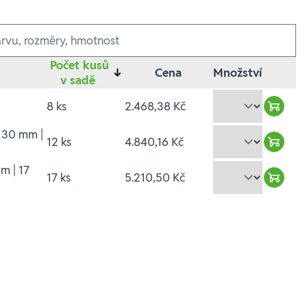
Počet kusů
↓
Cena
Množství
v sadě
8 ks
2.468,38 Kč
Waren
| 30 mm |
12 ks
4.840,16 Kč
Waren
m | 17
17 ks
5.210,50 Kč
Waren