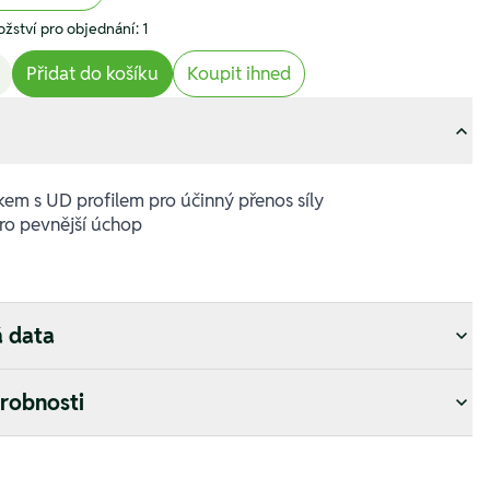
žství pro objednání: 1
Přidat do košíku
Koupit ihned
kem s UD profilem pro účinný přenos síly
ro pevnější úchop
á data
drobnosti