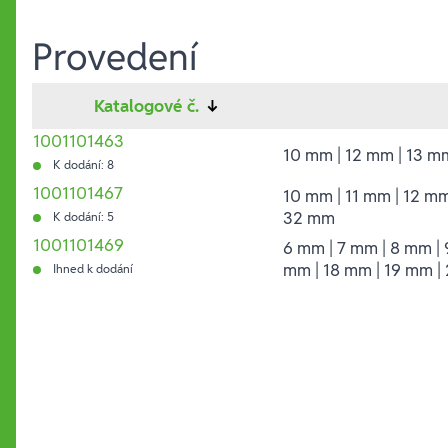
Provedení
Katalogové č.
↓
1001101463
10 mm | 12 mm | 13 m
K dodání: 8
1001101467
10 mm | 11 mm | 12 mm
32 mm
K dodání: 5
1001101469
6 mm | 7 mm | 8 mm | 
mm | 18 mm | 19 mm |
Ihned k dodání
Hesla: