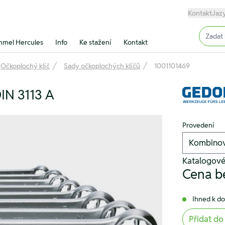
Kontakt
Jaz
Input (
mel Hercules
Info
Ke stažení
Kontakt
Očkoplochý klíč
Sady očkoplochých klíčů
1001101469
DIN 3113 A
Provedení
Katalogové
Cena b
Ihned k d
Přidat do