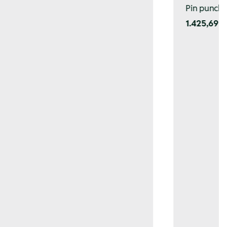
Pin punch s
1.425,69 K