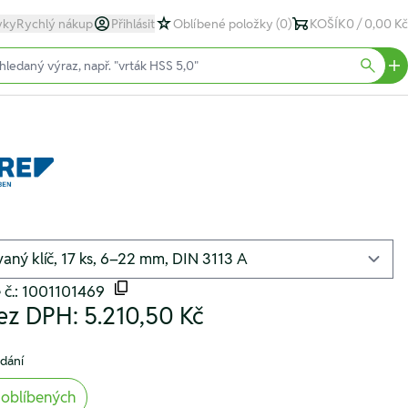
yky
Rychlý nákup
Přihlásit
Oblíbené položky
(0)
KOŠÍK
0 / 0,00 Kč
text)
Searc
 č.: 1001101469
ez DPH:
5.210,50 Kč
odání
 oblíbených