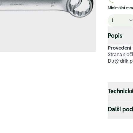
Minimální mno
Popis
Provedení
Strana s oč
Dutý dřík p
Technick
Další po