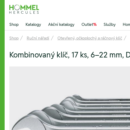
Hommel Hercules
Shop
Katalogy
Akční katalogy
Outlet
%
Služby
Hom
Shop
Ruční nářadí
Otevřený, očkoplochý a ráčnový klíč
Kombinovaný klíč, 17 ks, 6–22 mm, 