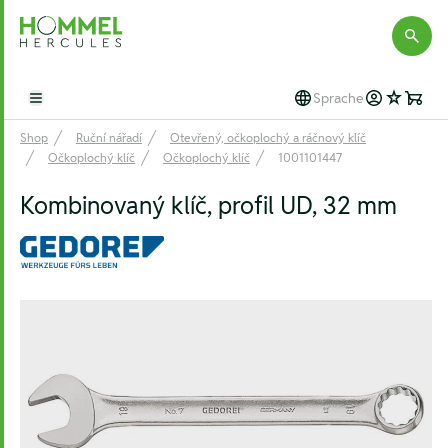
Hommel Hercules
Sprache
Open main menu
Shop
Ruční nářadí
Otevřený, očkoplochý a ráčnový klíč
Očkoplochý klíč
Očkoplochý klíč
1001101447
Kombinovaný klíč, profil UD, 32 mm