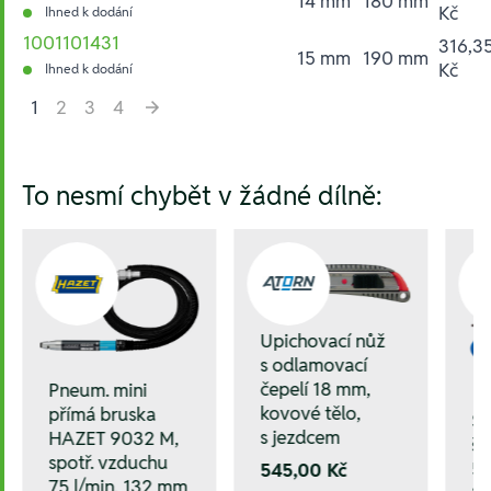
14 mm
180 mm
Kč
Ihned k dodání
1001101431
316,3
15 mm
190 mm
Kč
Ihned k dodání
1
2
3
4
Hesla:
To nesmí chybět v žádné dílně:
Upichovací nůž
s odlamovací
čepelí 18 mm,
Pneum. mini
kovové tělo,
přímá bruska
S
s jezdcem
HAZET 9032 M,
šr
spotř. vzduchu
5 
545,00 Kč
75 l/min, 132 mm