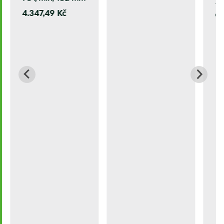
20
4.347,49 Kč
9