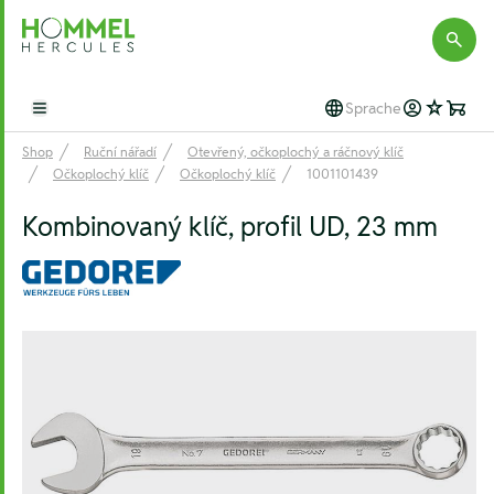
Hommel Hercules
Sprache
Open main menu
Shop
Ruční nářadí
Otevřený, očkoplochý a ráčnový klíč
Očkoplochý klíč
Očkoplochý klíč
1001101439
Kombinovaný klíč, profil UD, 23 mm