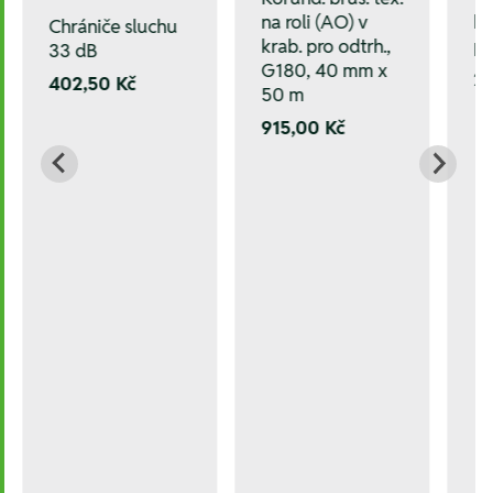
na roli (AO) v
ko
Chrániče sluchu
krab. pro odtrh.,
p
33 dB
G180, 40 mm x
2
402,50 Kč
50 m
915,00 Kč