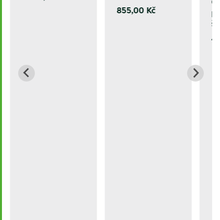
O
855,00 Kč
po
šp
42