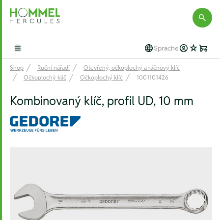
Hommel Hercules
Sprache
Open main menu
Shop
Ruční nářadí
Otevřený, očkoplochý a ráčnový klíč
Očkoplochý klíč
Očkoplochý klíč
1001101426
Kombinovaný klíč, profil UD, 10 mm