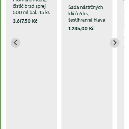
čistič brzd sprej
Sada nástrčných
500 ml bal.=15 ks
Sa
klíčů 6 ks,
ST
šestihranná hlava
3.617,50 Kč
HS
1.235,00 Kč
10
C
3.