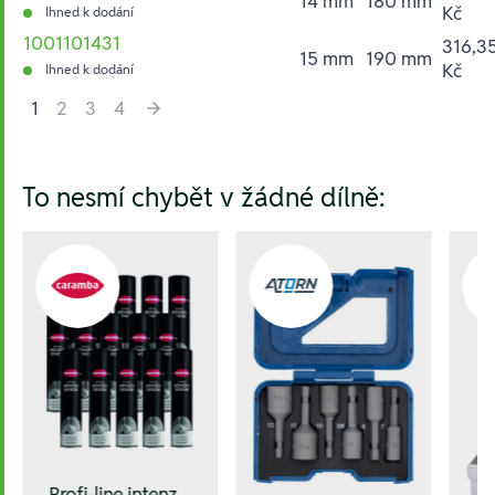
14 mm
180 mm
Kč
Ihned k dodání
1001101431
316,3
15 mm
190 mm
Kč
Ihned k dodání
1
2
3
4
Hesla:
To nesmí chybět v žádné dílně:
Profi-line intenz.