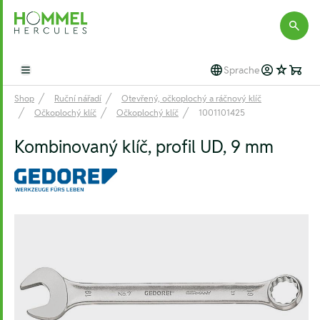
Hommel Hercules
Sprache
Open main menu
Shop
Ruční nářadí
Otevřený, očkoplochý a ráčnový klíč
Očkoplochý klíč
Očkoplochý klíč
1001101425
Kombinovaný klíč, profil UD, 9 mm