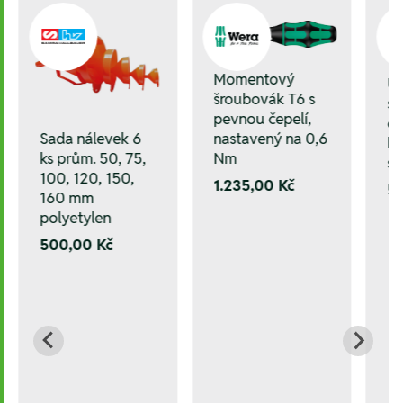
Momentový
Up
šroubovák T6 s
s 
pevnou čepelí,
če
nastavený na 0,6
Sada nálevek 6
ko
Nm
ks prům. 50, 75,
s 
100, 120, 150,
1.235,00 Kč
5
160 mm
polyetylen
500,00 Kč