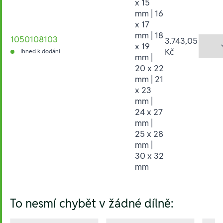
x 15
mm | 16
x 17
mm | 18
1050108103
3.743,05
x 19
Kč
Ihned k dodání
mm |
20 x 22
mm | 21
x 23
mm |
24 x 27
mm |
25 x 28
mm |
30 x 32
mm
Hesla:
To nesmí chybět v žádné dílně: