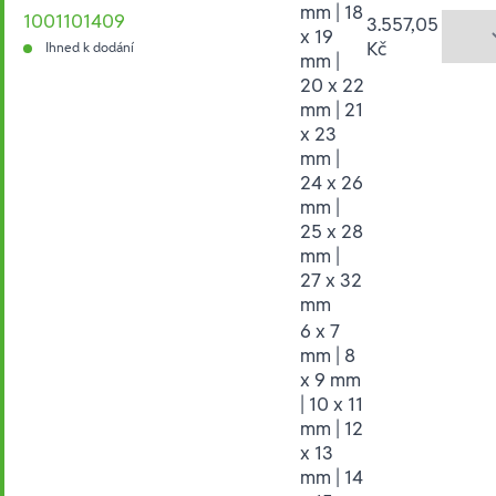
mm | 18
1001101409
3.557,05
x 19
Kč
Ihned k dodání
mm |
20 x 22
mm | 21
x 23
mm |
24 x 26
mm |
25 x 28
mm |
27 x 32
mm
6 x 7
mm | 8
x 9 mm
| 10 x 11
mm | 12
x 13
mm | 14