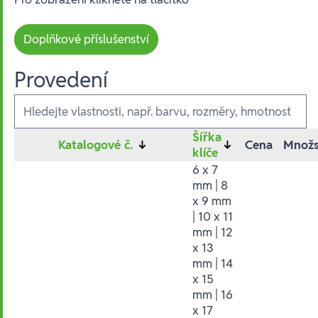
Doplňkové příslušenství
Provedení
Ausführungen
Šířka
Katalogové č.
↓
↓
Cena
Množs
klíče
6 x 7
mm | 8
x 9 mm
| 10 x 11
mm | 12
x 13
mm | 14
x 15
mm | 16
x 17