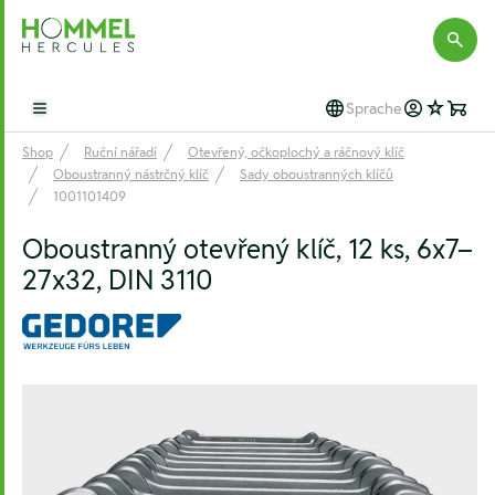
Hommel Hercules
Sprache
Open main menu
Shop
Ruční nářadí
Otevřený, očkoplochý a ráčnový klíč
Oboustranný nástrčný klíč
Sady oboustranných klíčů
1001101409
Oboustranný otevřený klíč, 12 ks, 6x7–
27x32, DIN 3110