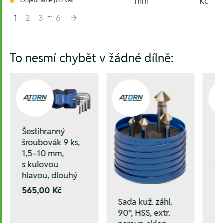
mm
Kč
Objednáme pro Vás
...
1
2
3
6
Hesla:
To nesmí chybět v žádné dílně:
Šestihranný
šroubovák 9 ks,
1,5–10 mm,
Še
s kulovou
š
hlavou, dlouhý
ku
ks
565,00 Kč
Sada kuž. záhl.
8
90°, HSS, extr.