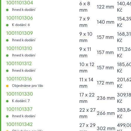
1001101304
6 x 8
140,4
122 mm
mm
Kč
Ihned k dodání
1001101306
7 x 9
154,3
140 mm
mm
Kč
K dodání: 6
1001101309
9 x 10
168,31
157 mm
mm
Kč
Ihned k dodání
1001101310
9 x 11
171,26
157 mm
mm
Kč
Ihned k dodání
1001101312
10 x 12
185,6
157 mm
mm
Kč
Ihned k dodání
1001101316
11 x 14
201,6
172 mm
mm
Kč
Objednáme pro Vás
1001101330
17 x 22
309,1
236 mm
mm
Kč
K dodání: 7
1001101337
22 x 27
383,8
266 mm
mm
Kč
Ihned k dodání
1001101342
27 x 29
499,0
302 mm