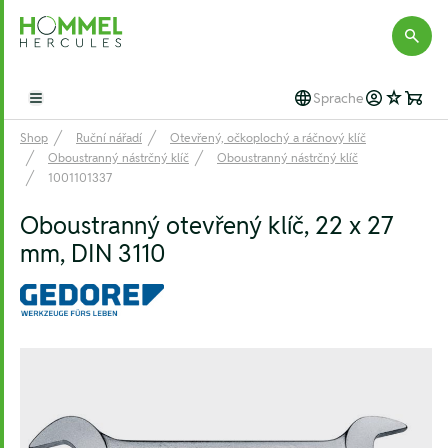
Hommel Hercules
Sprache
Open main menu
Shop
Ruční nářadí
Otevřený, očkoplochý a ráčnový klíč
Oboustranný nástrčný klíč
Oboustranný nástrčný klíč
1001101337
Oboustranný otevřený klíč, 22 x 27
mm, DIN 3110