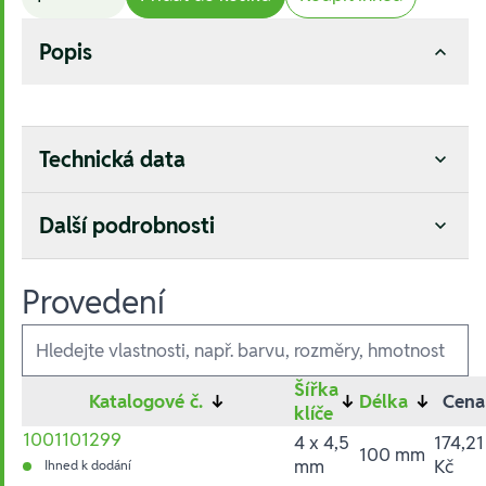
Popis
Technická data
Další podrobnosti
Provedení
Ausführungen
Šířka
Katalogové č.
↓
↓
Délka
↓
Cena
klíče
1001101299
4 x 4,5
174,21
100 mm
mm
Kč
Ihned k dodání