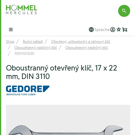
Hommel Hercules
Sprache
Open main menu
Shop
Ruční nářadí
Otevřený, očkoplochý a ráčnový klíč
Oboustranný nástrčný klíč
Oboustranný nástrčný klíč
1001101330
Oboustranný otevřený klíč, 17 x 22
mm, DIN 3110