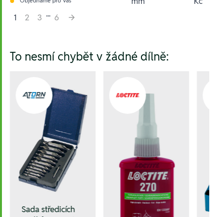
mm
Kč
Objednáme pro Vás
...
1
2
3
6
Hesla:
To nesmí chybět v žádné dílně:
Sada středicích