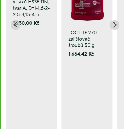
vrtáků HSSE TiN,
tvar A, D=1-1,6-2-
Za
2,5-3,15-4-5
od
ná
7.250,00 Kč
90
LOCTITE 270
6
zajišťovač
v 
šroubů 50 g
5.
1.664,42 Kč