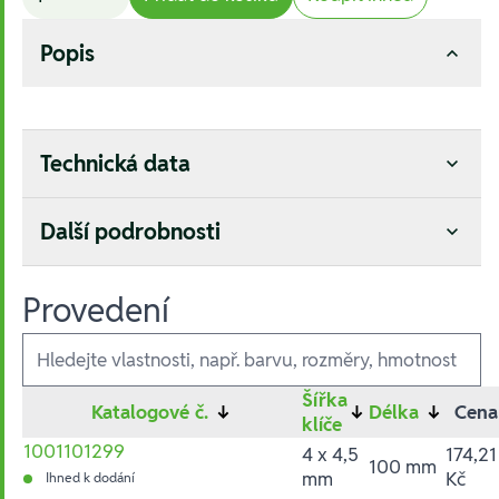
Popis
Technická data
Další podrobnosti
Provedení
Ausführungen
Šířka
Katalogové č.
↓
↓
Délka
↓
Cena
klíče
1001101299
4 x 4,5
174,21
100 mm
mm
Kč
Ihned k dodání