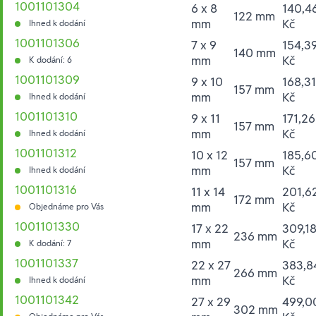
1001101304
6 x 8
140,4
122 mm
mm
Kč
Ihned k dodání
1001101306
7 x 9
154,3
140 mm
mm
Kč
K dodání: 6
1001101309
9 x 10
168,31
157 mm
mm
Kč
Ihned k dodání
1001101310
9 x 11
171,26
157 mm
mm
Kč
Ihned k dodání
1001101312
10 x 12
185,6
157 mm
mm
Kč
Ihned k dodání
1001101316
11 x 14
201,6
172 mm
mm
Kč
Objednáme pro Vás
1001101330
17 x 22
309,1
236 mm
mm
Kč
K dodání: 7
1001101337
22 x 27
383,8
266 mm
mm
Kč
Ihned k dodání
1001101342
27 x 29
499,0
302 mm