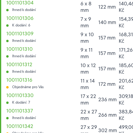
1001101304
6 x 8
140,4
122 mm
mm
Kč
Ihned k dodání
1001101306
7 x 9
154,3
140 mm
mm
Kč
K dodání: 6
1001101309
9 x 10
168,31
157 mm
mm
Kč
Ihned k dodání
1001101310
9 x 11
171,26
157 mm
mm
Kč
Ihned k dodání
1001101312
10 x 12
185,6
157 mm
mm
Kč
Ihned k dodání
1001101316
11 x 14
201,6
172 mm
mm
Kč
Objednáme pro Vás
1001101330
17 x 22
309,1
236 mm
mm
Kč
K dodání: 7
1001101337
22 x 27
383,8
266 mm
mm
Kč
Ihned k dodání
1001101342
27 x 29
499,0
302 mm