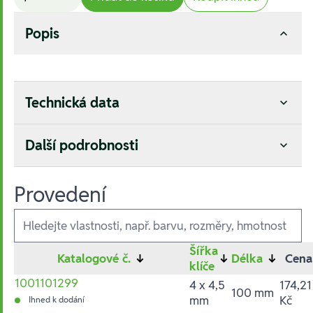
Popis
Technická data
Další podrobnosti
Provedení
Ausführungen
Šířka
Katalogové č.
↓
↓
Délka
↓
Cena
klíče
1001101299
4 x 4,5
174,21
100 mm
mm
Kč
Ihned k dodání