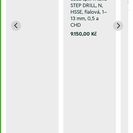
še
STEP DRILL, N,
1.
HSSE, fialová, 1–
13 mm, 0,5 a
CHD
9.150,00 Kč