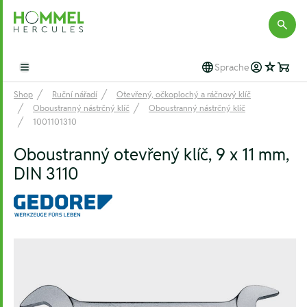
Hommel Hercules
Sprache
Open main menu
Shop
Ruční nářadí
Otevřený, očkoplochý a ráčnový klíč
Oboustranný nástrčný klíč
Oboustranný nástrčný klíč
1001101310
Oboustranný otevřený klíč, 9 x 11 mm,
DIN 3110