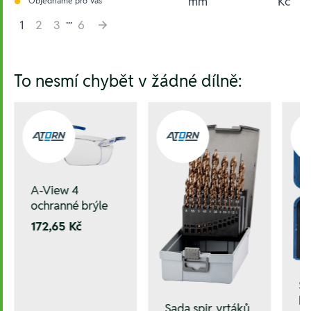
mm
Kč
Objednáme pro Vás
...
1
2
3
6
Hesla:
To nesmí chybět v žádné dílně:
A-View 4
ochranné brýle
172,65 Kč
Sa
kl
Sada spir. vrtáků